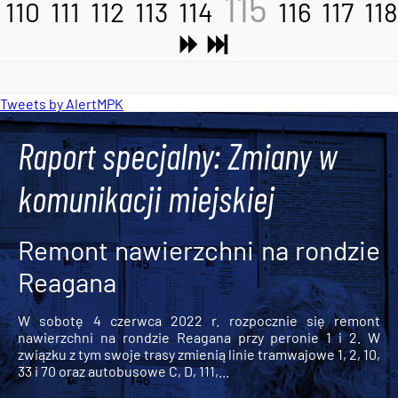
115
110
111
112
113
114
116
117
118
Tweets by AlertMPK
Raport specjalny: Zmiany w
komunikacji miejskiej
Remont nawierzchni na rondzie
Reagana
W sobotę 4 czerwca 2022 r. rozpocznie się remont
nawierzchni na rondzie Reagana przy peronie 1 i 2. W
związku z tym swoje trasy zmienią linie tramwajowe 1, 2, 10,
33 i 70 oraz autobusowe C, D, 111,...