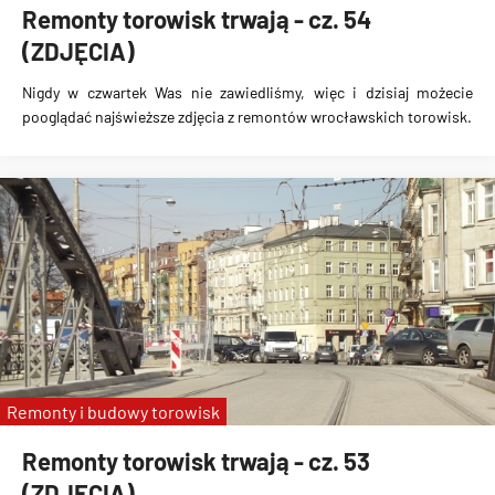
Remonty torowisk trwają - cz. 54
(ZDJĘCIA)
Nigdy w czwartek Was nie zawiedliśmy, więc i dzisiaj możecie
pooglądać najświeższe zdjęcia z remontów wrocławskich torowisk.
Remonty i budowy torowisk
Remonty torowisk trwają - cz. 53
(ZDJĘCIA)