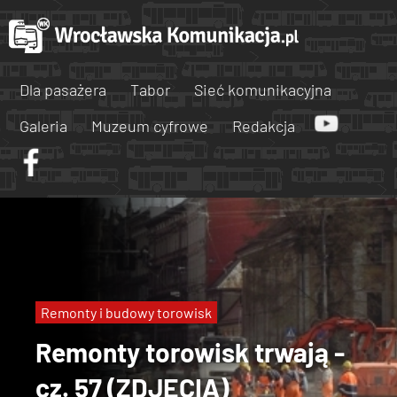
Dla pasażera
Tabor
Sieć komunikacyjna
Galeria
Muzeum cyfrowe
Redakcja
Remonty i budowy torowisk
Remonty torowisk trwają -
cz. 57 (ZDJĘCIA)