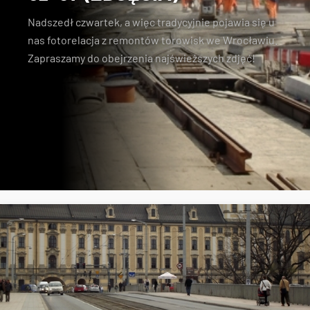
Nadszedł czwartek, a więc tradycyjnie pojawia się u
nas fotorelacja z remontów torowisk we Wrocławiu.
Zapraszamy do obejrzenia najświeższych zdjęć!