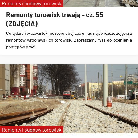
Remonty i budowy torowisk
Remonty torowisk trwają - cz. 55
(ZDJĘCIA)
Co tydzień w czwartek możecie obejrzeć u nas najświeższe zdjęcia z
remontów wrocławskich torowisk. Zapraszamy Was do ocenienia
postępów prac!
Remonty i budowy torowisk