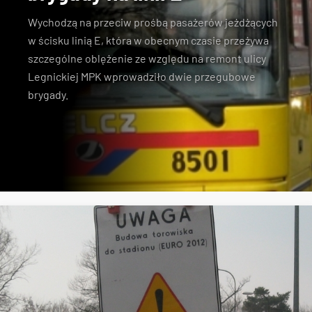
Wychodzą na przeciw prośbą pasażerów jeżdżących
w ścisku linią E, która w obecnym czasie przeżywa
szczególne oblężenie ze względu na remont ulicy
Legnickiej MPK wprowadziło dwie przegubowe
brygady.