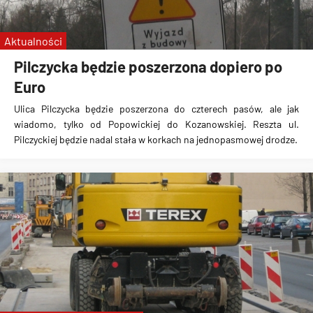
Aktualności
Pilczycka będzie poszerzona dopiero po
Euro
Ulica Pilczycka będzie poszerzona do czterech pasów, ale jak
wiadomo, tylko od Popowickiej do Kozanowskiej. Reszta ul.
Pilczyckiej będzie nadal stała w korkach na jednopasmowej drodze.