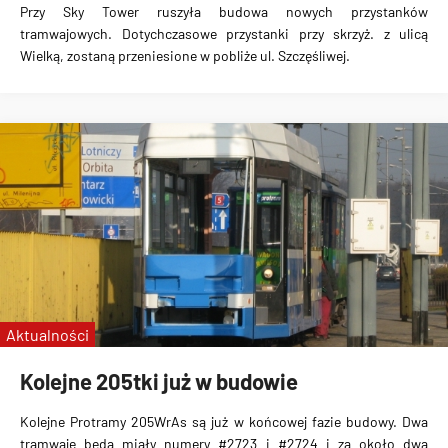
Przy Sky Tower ruszyła budowa nowych przystanków
tramwajowych. Dotychczasowe przystanki przy skrzyż. z ulicą
Wielką, zostaną przeniesione w pobliże ul. Szczęśliwej.
Aktualności
Kolejne 205tki już w budowie
Kolejne Protramy 205WrAs są już w końcowej fazie budowy. Dwa
tramwaje będą miały numery #2723 i #2724 i za około dwa