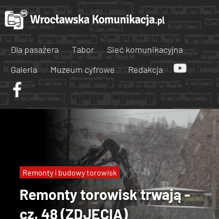
Dla pasażera
Tabor
Sieć komunikacyjna
Galeria
Muzeum cyfrowe
Redakcja
Remonty i budowy torowisk
Remonty torowisk trwają -
cz. 48 (ZDJĘCIA)