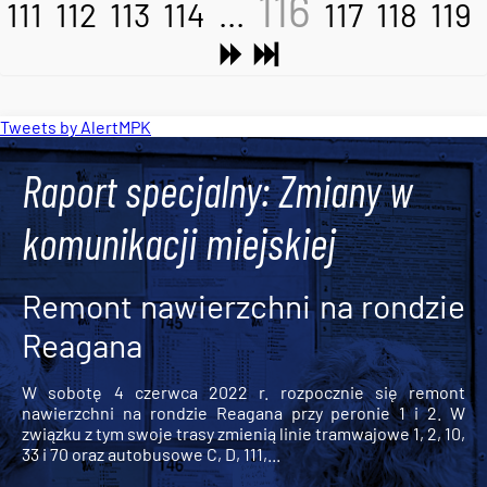
116
111
112
113
114
...
117
118
119
Tweets by AlertMPK
Raport specjalny: Zmiany w
komunikacji miejskiej
Remont nawierzchni na rondzie
Reagana
W sobotę 4 czerwca 2022 r. rozpocznie się remont
nawierzchni na rondzie Reagana przy peronie 1 i 2. W
związku z tym swoje trasy zmienią linie tramwajowe 1, 2, 10,
33 i 70 oraz autobusowe C, D, 111,...