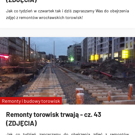
Jak co tydzień w czwartek tak i dziś zapraszamy Was do obejrzenia
zdjęć z remontów wrocławskich torowisk!
Remonty i budowy torowisk
Remonty torowisk trwają - cz. 43
(ZDJĘCIA)
Jak co tydzień zapraszamy do obejrzenia zdjęć z remontów