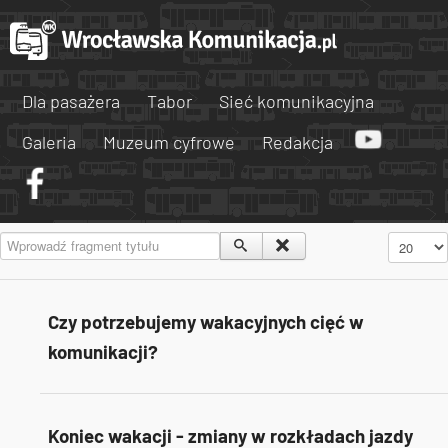
Dla pasażera
Tabor
Sieć komunikacyjna
Galeria
Muzeum cyfrowe
Redakcja
Wprowadź fragment tytułu
Pokaż #
Czy potrzebujemy wakacyjnych cięć w
komunikacji?
Koniec wakacji - zmiany w rozkładach jazdy