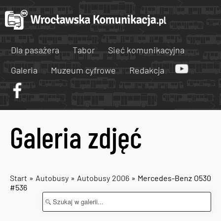
Dla pasażera
Tabor
Sieć komunikacyjna
Galeria
Muzeum cyfrowe
Redakcja
Galeria zdjęć
Start
»
Autobusy
»
Autobusy 2006
» Mercedes-Benz O530
#536