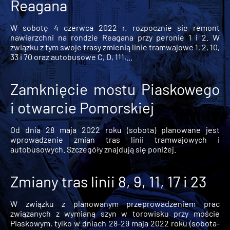
Reagana
W sobotę 4 czerwca 2022 r. rozpocznie się remont
nawierzchni na rondzie Reagana przy peronie 1 i 2. W
związku z tym swoje trasy zmienią linie tramwajowe 1, 2, 10,
33 i 70 oraz autobusowe C, D, 111,...
Zamknięcie mostu Piaskowego
i otwarcie Pomorskiej
Od dnia 28 maja 2022 roku (sobota) planowane jest
wprowadzenie zmian tras linii tramwajowych i
autobusowych. Szczegóły znajdują się poniżej.
Zmiany tras linii 8, 9, 11, 17 i 23
W związku z planowanym przeprowadzeniem prac
związanych z wymianą szyn w torowisku przy moście
Piaskowym, tylko w dniach 28-29 maja 2022 roku (sobota-