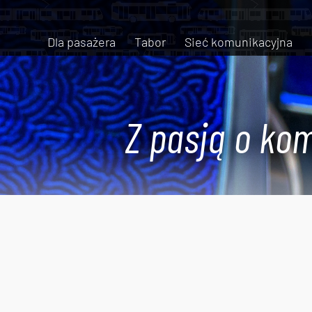
Dla pasażera
Tabor
Sieć komunikacyjna
Z pasją o kom