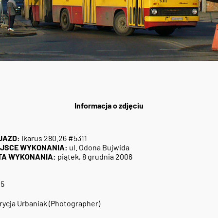
Informacja o zdjęciu
JAZD:
Ikarus 280.26 #5311
EJSCE WYKONANIA:
ul. Odona Bujwida
TA WYKONANIA:
piątek, 8 grudnia 2006
05
rycja Urbaniak (Photographer)