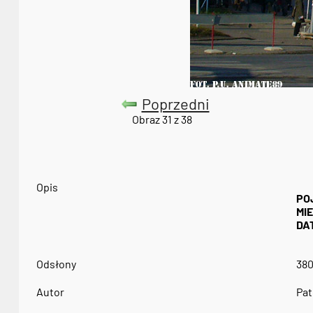
Poprzedni
Obraz 31 z 38
Opis
PO
MI
DA
Odsłony
38
Autor
Pat