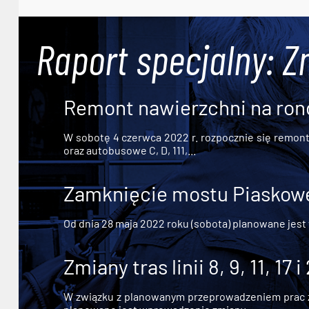
Raport specjalny: Z
Remont nawierzchni na ron
W sobotę 4 czerwca 2022 r. rozpocznie się remont n
oraz autobusowe C, D, 111,...
Zamknięcie mostu Piaskowe
Od dnia 28 maja 2022 roku (sobota) planowane jest
Zmiany tras linii 8, 9, 11, 17 i
W związku z planowanym przeprowadzeniem prac zw