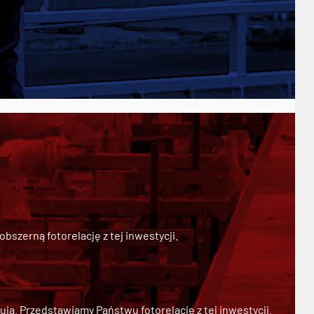
szerną fotorelację z tej inwestycji.
ją. Przedstawiamy Państwu fotorelację z tej inwestycji.