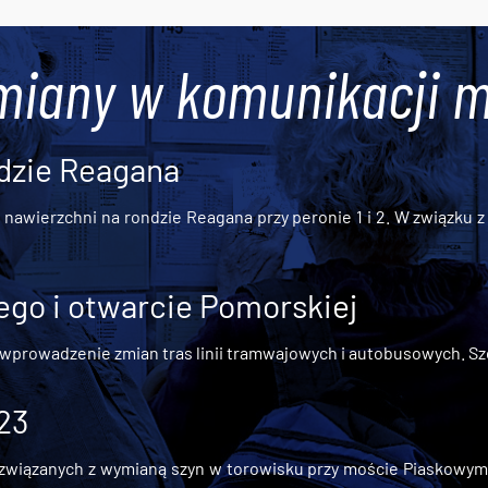
miany w komunikacji m
dzie Reagana
awierzchni na rondzie Reagana przy peronie 1 i 2. W związku z t
go i otwarcie Pomorskiej
 wprowadzenie zmian tras linii tramwajowych i autobusowych. Szc
 23
iązanych z wymianą szyn w torowisku przy moście Piaskowym, t