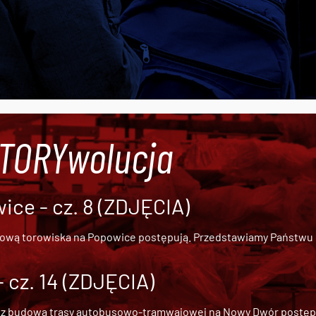
#TORYwolucja
ce - cz. 8 (ZDJĘCIA)
dową torowiska na Popowice
postępują. Przedstawiamy Państwu ob
cz. 14 (ZDJĘCIA)
 z
budową trasy autobusowo-tramwajowej na Nowy Dwór
postępu