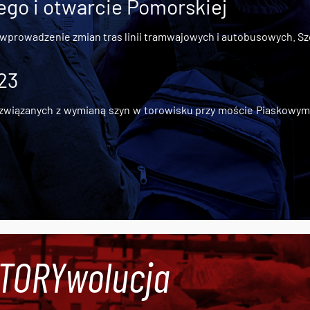
go i otwarcie Pomorskiej
 wprowadzenie zmian tras linii tramwajowych i autobusowych. Szc
 23
iązanych z wymianą szyn w torowisku przy moście Piaskowym, t
#TORYwolucja