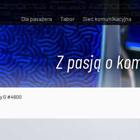
Dla pasażera
Tabor
Sieć komunikacyjna
Z pasją o kom
ty G #4600