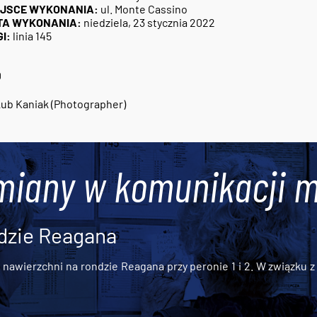
EJSCE WYKONANIA:
ul. Monte Cassino
TA WYKONANIA:
niedziela, 23 stycznia 2022
I:
linia 145
0
ub Kaniak (Photographer)
miany w komunikacji m
dzie Reagana
awierzchni na rondzie Reagana przy peronie 1 i 2. W związku z t