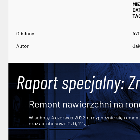
MI
DA
TAG
Odsłony
47
Autor
Jak
Raport specjalny: Z
Remont nawierzchni na ron
W sobotę 4 czerwca 2022 r. rozpocznie się remont n
oraz autobusowe C, D, 111,...