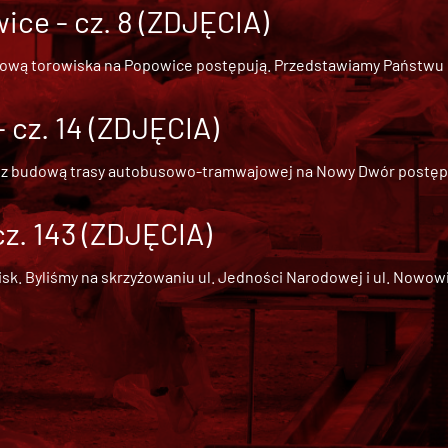
ce - cz. 8 (ZDJĘCIA)
dową torowiska na Popowice
postępują. Przedstawiamy Państwu ob
cz. 14 (ZDJĘCIA)
 z
budową trasy autobusowo-tramwajowej na Nowy Dwór
postępu
cz. 143 (ZDJĘCIA)
 Byliśmy na skrzyżowaniu ul. Jedności Narodowej i ul. Nowowiejs