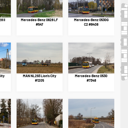
8 II
Mercedes-Benz O628 LF
Mercedes-Benz O530G
#547
C2 #8408
ity
MAN NL293 Lion's City
Mercedes-Benz O530
#1205
#7348