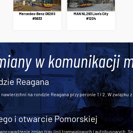
Mercedes-Benz O628 II
MAN NL293 Lion's City
#5633
#1204
miany w komunikacji m
dzie Reagana
awierzchni na rondzie Reagana przy peronie 1 i 2. W związku z t
go i otwarcie Pomorskiej
 wprowadzenie zmian tras linii tramwajowych i autobusowych. Szc