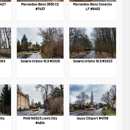
5427
Mercedes-Benz O530 C2
Mercedes-Benz Conecto
#7437
LF #5453
8 II
Solaris Urbino 10,5 #2026
Solaris Urbino 10,5 #2023
ity
MAN NG323 Lion's City
Isuzu Citiport #4708
#4614