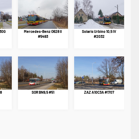
30G
Mercedes-Benz O628 II
Solaris Urbino 10,5 IV
#5493
#2032
8
SOR BN9,5 #51
ZAZ A10C3A #1707