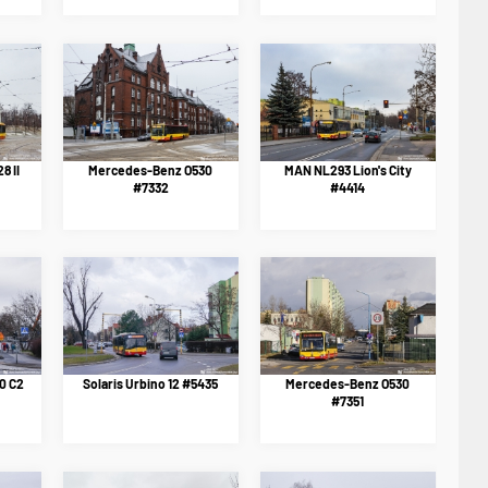
8 II
Mercedes-Benz O530
MAN NL293 Lion's City
#7332
#4414
0 C2
Solaris Urbino 12 #5435
Mercedes-Benz O530
#7351