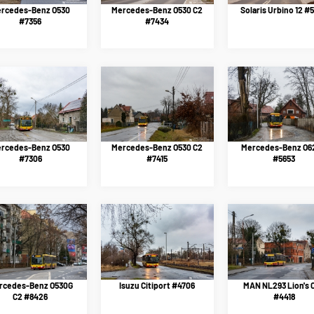
rcedes-Benz O530
Mercedes-Benz O530 C2
Solaris Urbino 12 #
#7356
#7434
rcedes-Benz O530
Mercedes-Benz O530 C2
Mercedes-Benz O62
#7306
#7415
#5653
rcedes-Benz O530G
Isuzu Citiport #4706
MAN NL293 Lion's C
C2 #8426
#4418