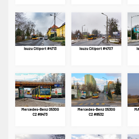
Isuzu Citiport #4713
Isuzu Citiport #4707
I
Mercedes-Benz O530G
Mercedes-Benz O530G
MA
C2 #8473
C2 #8532