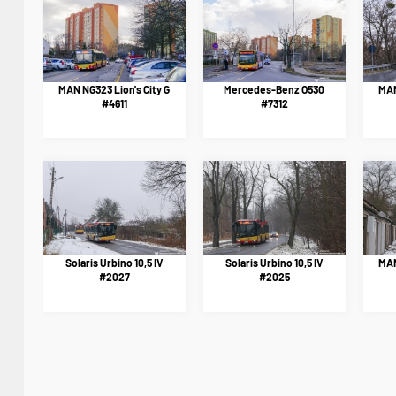
MAN NG323 Lion's City G
Mercedes-Benz O530
MAN
#4611
#7312
Solaris Urbino 10,5 IV
Solaris Urbino 10,5 IV
MAN
#2027
#2025