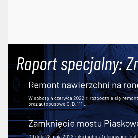
Raport specjalny: Z
Remont nawierzchni na ron
W sobotę 4 czerwca 2022 r. rozpocznie się remont n
oraz autobusowe C, D, 111,...
Zamknięcie mostu Piaskowe
Od dnia 28 maja 2022 roku (sobota) planowane jest