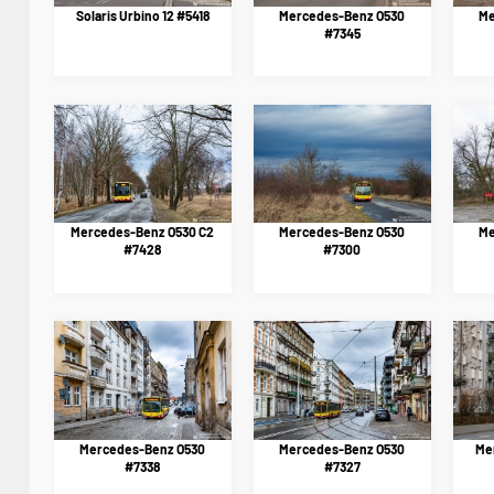
Solaris Urbino 12 #5418
Mercedes-Benz O530
Me
#7345
Mercedes-Benz O530 C2
Mercedes-Benz O530
Me
#7428
#7300
Mercedes-Benz O530
Mercedes-Benz O530
Me
#7338
#7327