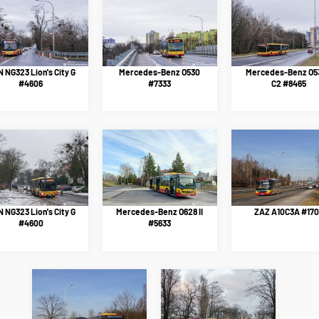
 NG323 Lion's City G
Mercedes-Benz O530
Mercedes-Benz O5
#4606
#7333
C2 #8465
 NG323 Lion's City G
Mercedes-Benz O628 II
ZAZ A10C3A #170
#4600
#5633