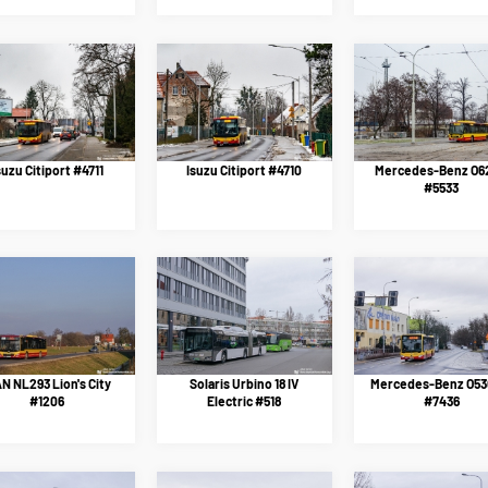
suzu Citiport #4711
Isuzu Citiport #4710
Mercedes-Benz O62
#5533
N NL293 Lion's City
Solaris Urbino 18 IV
Mercedes-Benz O53
#1206
Electric #518
#7436