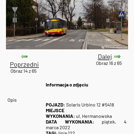
Dalej
Poprzedni
Obraz 16 z 65
Obraz 14 z 65
Informacja o zdjęciu
Opis
POJAZD:
Solaris Urbino 12 #5418
MIEJSCE
WYKONANIA:
ul. Hermanowska
DATA WYKONANIA:
piątek, 4
marca 2022
TAGI:
linia 122