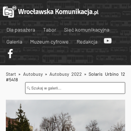
Dla pasażera
Tabor
Sieć komunikacyjna
Galeria
Muzeum cyfrowe
Redakcja
Start
»
Autobusy
»
Autobusy 2022
» Solaris Urbino 12
#5418