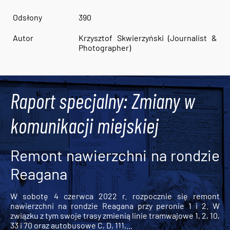
Odsłony
390
Autor
Krzysztof Skwierzyński (Journalist &
Photographer)
Raport specjalny: Zmiany w
komunikacji miejskiej
Remont nawierzchni na rondzie
Reagana
W sobotę 4 czerwca 2022 r. rozpocznie się remont
nawierzchni na rondzie Reagana przy peronie 1 i 2. W
związku z tym swoje trasy zmienią linie tramwajowe 1, 2, 10,
33 i 70 oraz autobusowe C, D, 111,...