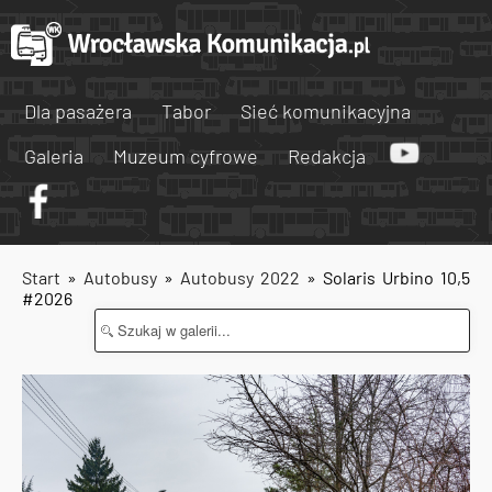
Dla pasażera
Tabor
Sieć komunikacyjna
Galeria
Muzeum cyfrowe
Redakcja
Start
»
Autobusy
»
Autobusy 2022
» Solaris Urbino 10,5
#2026