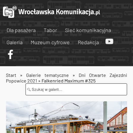
Dla pasażera
Tabor
Sieć komunikacyjna
Galeria
Muzeum cyfrowe
Redakcja
Start
»
Galerie tematyczne
»
Dni Otwarte Zajezdni
Popowice 2021
» Falkenried Maximum #325