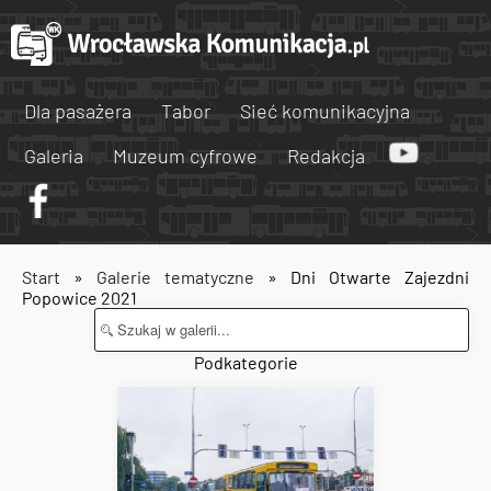
Dla pasażera
Tabor
Sieć komunikacyjna
Galeria
Muzeum cyfrowe
Redakcja
Start
»
Galerie tematyczne
» Dni Otwarte Zajezdni
Popowice 2021
Podkategorie