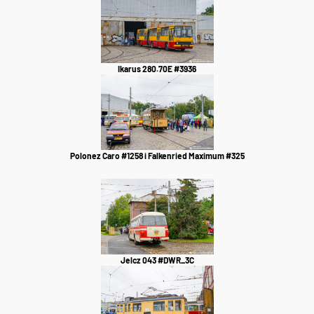
Ikarus 280.70E #3936
Polonez Caro #1258 i Falkenried Maximum #325
Jelcz 043 #DWR_3C