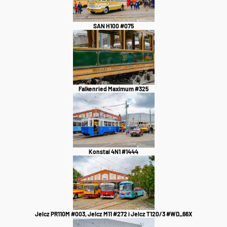
SAN H100 #075
Falkenried Maximum #325
Konstal 4N1 #1444
Jelcz PR110M #003, Jelcz M11 #272 i Jelcz T120/3 #WD_66X