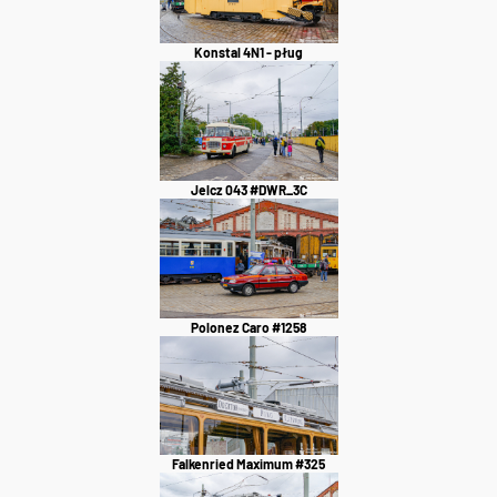
Konstal 4N1 - pług
Jelcz 043 #DWR_3C
Polonez Caro #1258
Falkenried Maximum #325