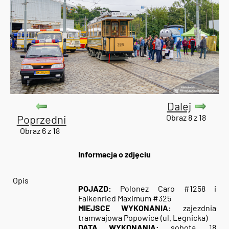
Dalej
Poprzedni
Obraz 8 z 18
Obraz 6 z 18
Informacja o zdjęciu
Opis
POJAZD:
Polonez Caro #1258 i
Falkenried Maximum #325
MIEJSCE WYKONANIA:
zajezdnia
tramwajowa Popowice (ul. Legnicka)
DATA WYKONANIA:
sobota, 18