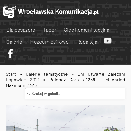
Dla pasażera
Tabor
Sieć komunikacyjna
Galeria
Muzeum cyfrowe
Redakcja
Start
»
Galerie tematyczne
»
Dni Otwarte Zajezdni
Popowice 2021
» Polonez Caro #1258 i Falkenried
Maximum #325