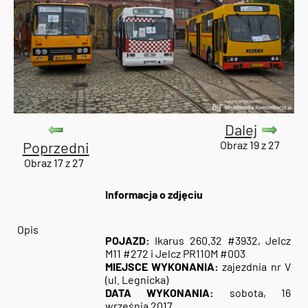
Dalej
Poprzedni
Obraz 19 z 27
Obraz 17 z 27
Informacja o zdjęciu
Opis
POJAZD:
Ikarus 260.32 #3932, Jelcz
M11 #272 i Jelcz PR110M #003
MIEJSCE WYKONANIA:
zajezdnia nr V
(ul. Legnicka)
DATA WYKONANIA:
sobota, 16
września 2017