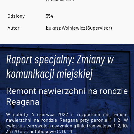
Odsłony
554
Autor
Łukasz Wolniewicz (Supervisor)
Raport specjalny: Zmiany w
komunikacji miejskiej
Remont nawierzchni na rondzie
Reagana
W sobotę 4 czerwca 2022 r. rozpocznie się remont
nawierzchni na rondzie Reagana przy peronie 1 i 2. W
związku z tym swoje trasy zmienią linie tramwajowe 1, 2, 10,
33 i 70 oraz autobusowe C, D, 111,...