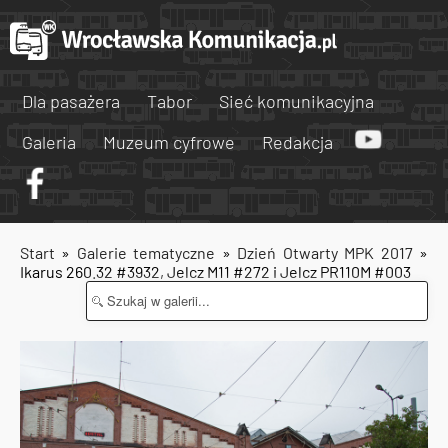
Dla pasażera
Tabor
Sieć komunikacyjna
Galeria
Muzeum cyfrowe
Redakcja
Start
»
Galerie tematyczne
»
Dzień Otwarty MPK 2017
»
Ikarus 260.32 #3932, Jelcz M11 #272 i Jelcz PR110M #003