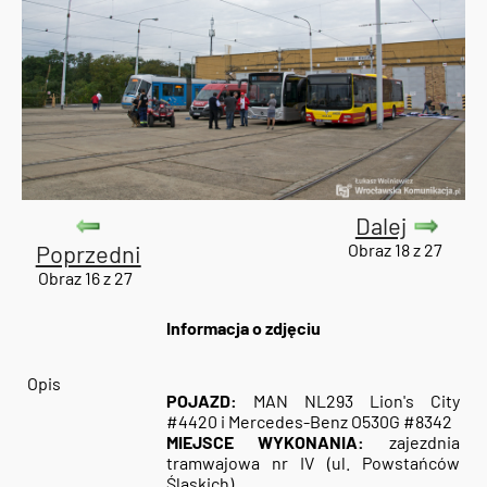
Dalej
Poprzedni
Obraz 18 z 27
Obraz 16 z 27
Informacja o zdjęciu
Opis
POJAZD:
MAN NL293 Lion's City
#4420 i Mercedes-Benz O530G #8342
MIEJSCE WYKONANIA:
zajezdnia
tramwajowa nr IV (ul. Powstańców
Śląskich)