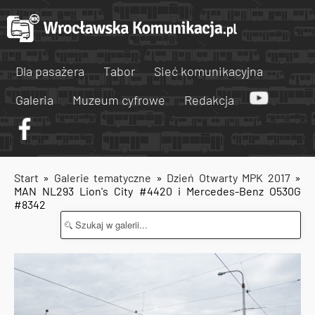
Dla pasażera
Tabor
Sieć komunikacyjna
Galeria
Muzeum cyfrowe
Redakcja
Start
»
Galerie tematyczne
»
Dzień Otwarty MPK 2017
»
MAN NL293 Lion's City #4420 i Mercedes-Benz O530G
#8342