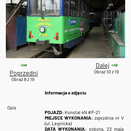
Dalej
Poprzedni
Obraz 10 z 19
Obraz 8 z 19
Informacja o zdjęciu
Opis
POJAZD:
Konstal 4N #P-21
MIEJSCE WYKONANIA:
zajezdnia nr V
(ul. Legnicka)
DATA WYKONANIA:
sobota, 22 maja