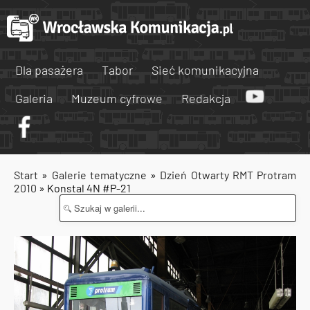
Dla pasażera
Tabor
Sieć komunikacyjna
Galeria
Muzeum cyfrowe
Redakcja
Start
»
Galerie tematyczne
»
Dzień Otwarty RMT Protram
2010
» Konstal 4N #P-21