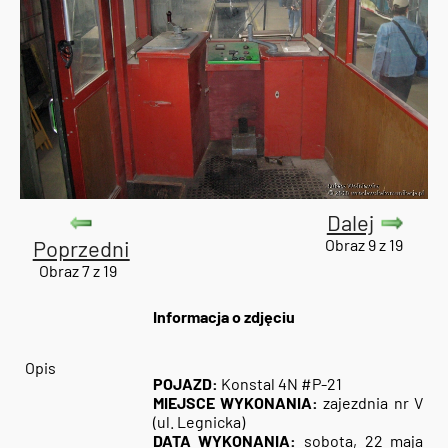
Dalej
Poprzedni
Obraz 9 z 19
Obraz 7 z 19
Informacja o zdjęciu
Opis
POJAZD:
Konstal 4N #P-21
MIEJSCE WYKONANIA:
zajezdnia nr V
(ul. Legnicka)
DATA WYKONANIA:
sobota, 22 maja