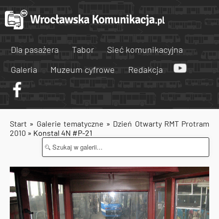
Dla pasażera
Tabor
Sieć komunikacyjna
Galeria
Muzeum cyfrowe
Redakcja
Start
»
Galerie tematyczne
»
Dzień Otwarty RMT Protram
2010
» Konstal 4N #P-21