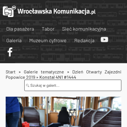
Dla pasażera
Tabor
Sieć komunikacyjna
Galeria
Muzeum cyfrowe
Redakcja
Start
»
Galerie tematyczne
»
Dzień Otwarty Zajezdni
Popowice 2019
» Konstal 4N1 #1444