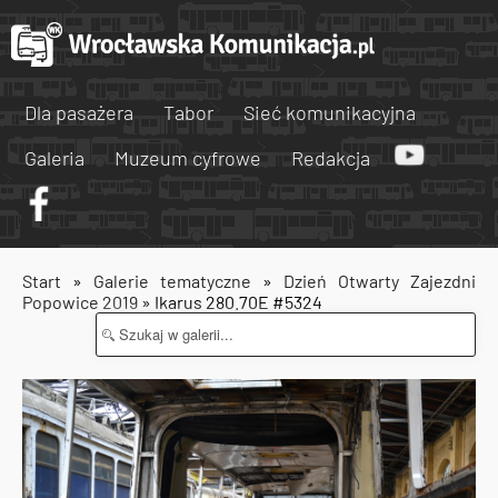
Dla pasażera
Tabor
Sieć komunikacyjna
Galeria
Muzeum cyfrowe
Redakcja
Start
»
Galerie tematyczne
»
Dzień Otwarty Zajezdni
Popowice 2019
» Ikarus 280.70E #5324