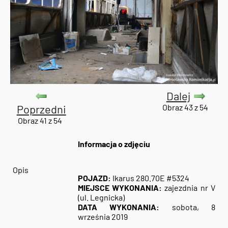
Dalej
Poprzedni
Obraz 43 z 54
Obraz 41 z 54
Informacja o zdjęciu
Opis
POJAZD:
Ikarus 280.70E #5324
MIEJSCE WYKONANIA:
zajezdnia nr V
(ul. Legnicka)
DATA WYKONANIA:
sobota, 8
września 2019