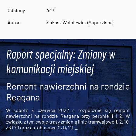
Odsłony
447
Autor
Łukasz Wolniewicz (Supervisor)
Raport specjalny: Zmiany w
komunikacji miejskiej
Remont nawierzchni na rondzie
Reagana
W sobotę 4 czerwca 2022 r. rozpocznie się remont
nawierzchni na rondzie Reagana przy peronie 1 i 2. W
związku z tym swoje trasy zmienią linie tramwajowe 1, 2, 10,
33 i 70 oraz autobusowe C, D, 111,...