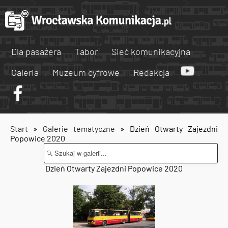
Dla pasażera
Tabor
Sieć komunikacyjna
Galeria
Muzeum cyfrowe
Redakcja
Start
»
Galerie tematyczne
» Dzień Otwarty Zajezdni
Popowice 2020
Dzień Otwarty Zajezdni Popowice 2020