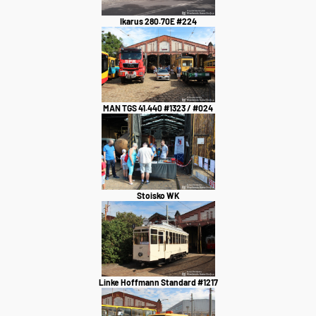
Ikarus 280.70E #224
MAN TGS 41.440 #1323 / #024
Stoisko WK
Linke Hoffmann Standard #1217