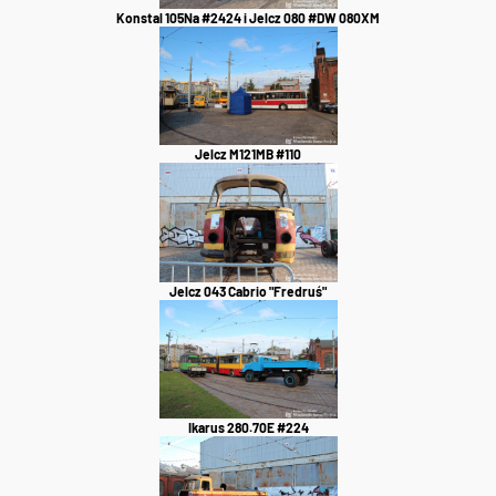
Konstal 105Na #2424 i Jelcz 080 #DW 080XM
Jelcz M121MB #110
Jelcz 043 Cabrio "Fredruś"
Ikarus 280.70E #224