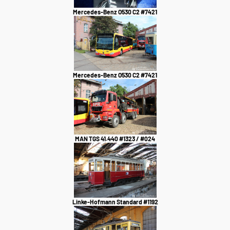
Mercedes-Benz O530 C2 #7421
Mercedes-Benz O530 C2 #7421
MAN TGS 41.440 #1323 / #024
Linke-Hofmann Standard #1192