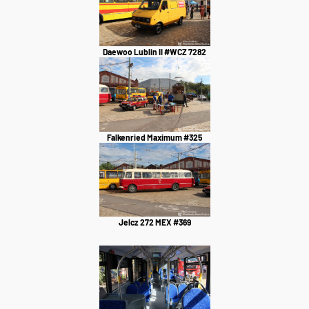
Daewoo Lublin II #WCZ 7282
Falkenried Maximum #325
Jelcz 272 MEX #369