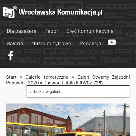
Dla pasażera
Tabor
Sieć komunikacyjna
Galeria
Muzeum cyfrowe
Redakcja
Start
»
Galerie tematyczne
»
Dzień Otwarty Zajezdni
Popowice 2020
» Daewoo Lublin II #WCZ 7282