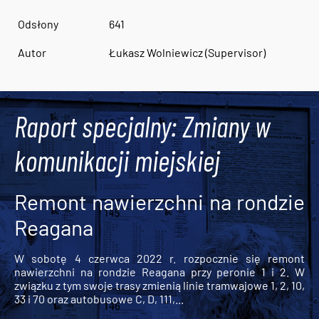
Odsłony
641
Autor
Łukasz Wolniewicz (Supervisor)
Raport specjalny: Zmiany w
komunikacji miejskiej
Remont nawierzchni na rondzie
Reagana
W sobotę 4 czerwca 2022 r. rozpocznie się remont
nawierzchni na rondzie Reagana przy peronie 1 i 2. W
związku z tym swoje trasy zmienią linie tramwajowe 1, 2, 10,
33 i 70 oraz autobusowe C, D, 111,...