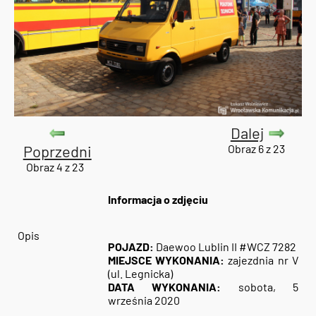
Dalej
Poprzedni
Obraz 6 z 23
Obraz 4 z 23
Informacja o zdjęciu
Opis
POJAZD:
Daewoo Lublin II #WCZ 7282
MIEJSCE WYKONANIA:
zajezdnia nr V
(ul. Legnicka)
DATA WYKONANIA:
sobota, 5
września 2020