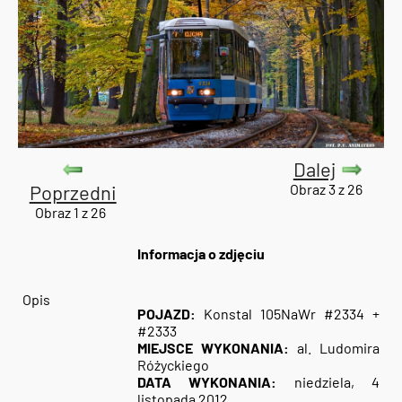
Dalej
Poprzedni
Obraz 3 z 26
Obraz 1 z 26
Informacja o zdjęciu
Opis
POJAZD:
Konstal 105NaWr #2334 +
#2333
MIEJSCE WYKONANIA:
al. Ludomira
Różyckiego
DATA WYKONANIA:
niedziela, 4
listopada 2012