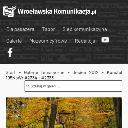
Dla pasażera
Tabor
Sieć komunikacyjna
Galeria
Muzeum cyfrowe
Redakcja
Start
»
Galerie tematyczne
»
Jesień 2012
» Konstal
105NaWr #2334 + #2333