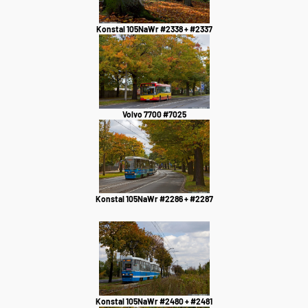
Konstal 105NaWr #2338 + #2337
Volvo 7700 #7025
Konstal 105NaWr #2286 + #2287
Konstal 105NaWr #2480 + #2481