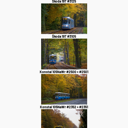
Škoda 19T #3125
Škoda 19T #3105
Konstal 105NaWr #2500 + #2501
Konstal 105NaWr #2352 + #2351