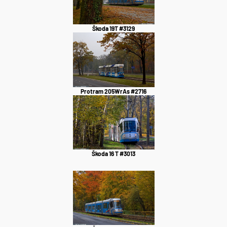
Škoda 19T #3129
Protram 205WrAs #2716
Škoda 16 T #3013