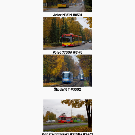
Jelcz M181M #8501
Volvo 7700A #8145
Škoda 16 T #3002
Konstal 105NaWr #2556 + #2437