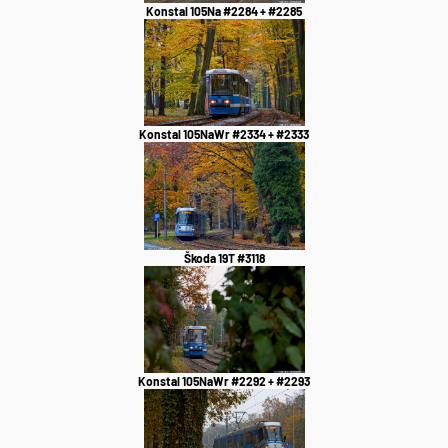
Konstal 105Na #2284 + #2285
Konstal 105NaWr #2334 + #2333
Škoda 19T #3118
Konstal 105NaWr #2292 + #2293