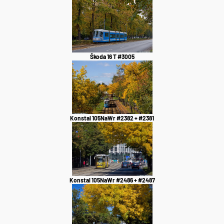
Škoda 16 T #3005
Konstal 105NaWr #2382 + #2381
Konstal 105NaWr #2486 + #2487