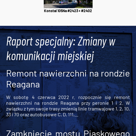
Konstal 105Na #2423 + #2402
Raport specjalny: Zmiany w
komunikacji miejskiej
Remont nawierzchni na rondzie
Reagana
W sobotę 4 czerwca 2022 r. rozpocznie się remont
nawierzchni na rondzie Reagana przy peronie 1 i 2. W
związku z tym swoje trasy zmienią linie tramwajowe 1, 2, 10,
33 i 70 oraz autobusowe C, D, 111,...
Zamknięcie mostu Piaskowego