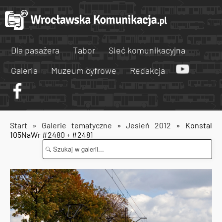
Dla pasażera
Tabor
Sieć komunikacyjna
Galeria
Muzeum cyfrowe
Redakcja
Start
»
Galerie tematyczne
»
Jesień 2012
» Konstal
105NaWr #2480 + #2481