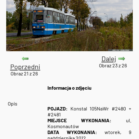
Dalej
Poprzedni
Obraz 23 z 26
Obraz 21 z 26
Informacja o zdjęciu
Opis
POJAZD:
Konstal 105NaWr #2480 +
#2481
MIEJSCE WYKONANIA:
ul.
Kosmonautów
DATA WYKONANIA:
wtorek, 9
października 2012