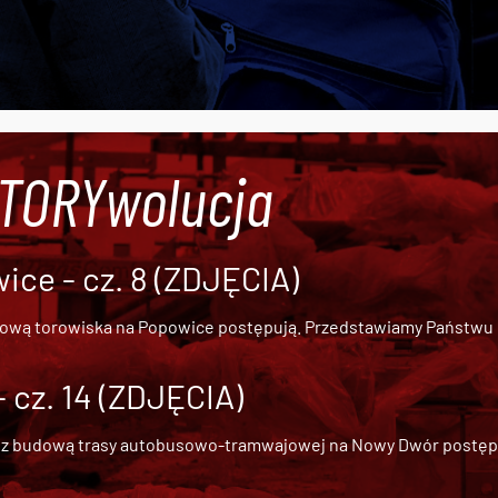
#TORYwolucja
ce - cz. 8 (ZDJĘCIA)
dową torowiska na Popowice
postępują. Przedstawiamy Państwu ob
cz. 14 (ZDJĘCIA)
 z
budową trasy autobusowo-tramwajowej na Nowy Dwór
postępu