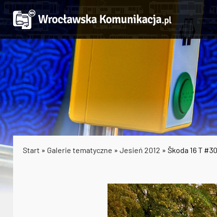
Start
»
Galerie tematyczne
»
Jesień 2012
» Škoda 16 T #3