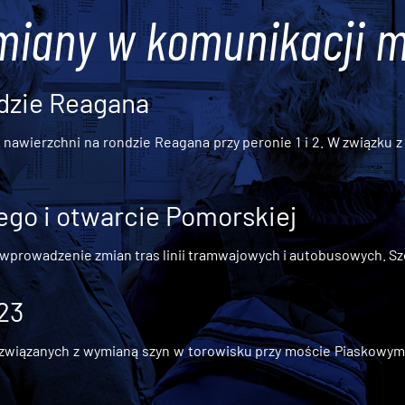
miany w komunikacji m
dzie Reagana
awierzchni na rondzie Reagana przy peronie 1 i 2. W związku z t
go i otwarcie Pomorskiej
 wprowadzenie zmian tras linii tramwajowych i autobusowych. Szc
 23
iązanych z wymianą szyn w torowisku przy moście Piaskowym, t