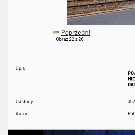
Poprzedni
Obraz 22 z 26
Opis
PO
MI
DA
Odsłony
35
Autor
Pat