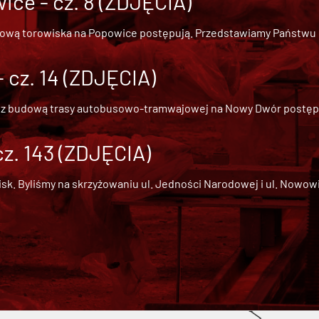
ce - cz. 8 (ZDJĘCIA)
dową torowiska na Popowice
postępują. Przedstawiamy Państwu ob
cz. 14 (ZDJĘCIA)
 z
budową trasy autobusowo-tramwajowej na Nowy Dwór
postępu
cz. 143 (ZDJĘCIA)
 Byliśmy na skrzyżowaniu ul. Jedności Narodowej i ul. Nowowiejs