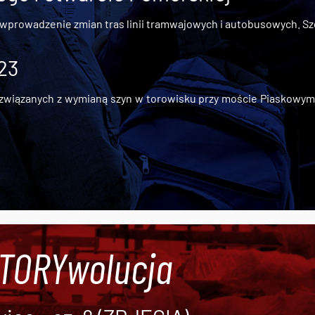
 wprowadzenie zmian tras linii tramwajowych i autobusowych. Szc
 23
iązanych z wymianą szyn w torowisku przy moście Piaskowym, t
#TORYwolucja