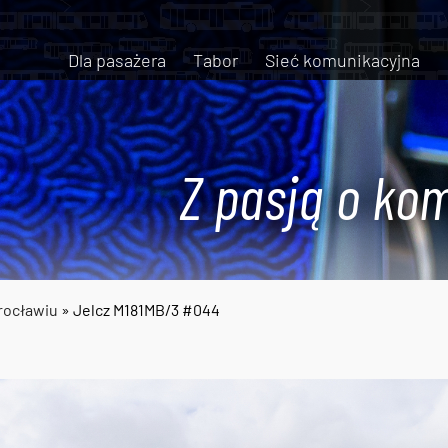
Dla pasażera
Tabor
Sieć komunikacyjna
Z pasją o kom
rocławiu
» Jelcz M181MB/3 #044