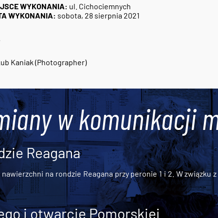
EJSCE WYKONANIA:
ul. Cichociemnych
TA WYKONANIA:
sobota, 28 sierpnia 2021
7
ub Kaniak (Photographer)
miany w komunikacji m
dzie Reagana
awierzchni na rondzie Reagana przy peronie 1 i 2. W związku z t
go i otwarcie Pomorskiej