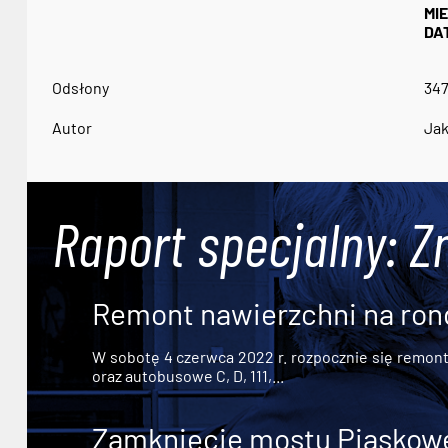
MI
DA
Odsłony
34
Autor
Jak
Raport specjalny: Z
Remont nawierzchni na ron
W sobotę 4 czerwca 2022 r. rozpocznie się remont n
oraz autobusowe C, D, 111,...
Zamknięcie mostu Piaskowe