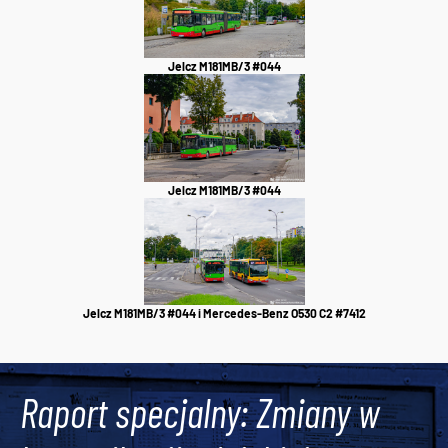
Jelcz M181MB/3 #044
Jelcz M181MB/3 #044
Jelcz M181MB/3 #044 i Mercedes-Benz O530 C2 #7412
Raport specjalny: Zmiany w