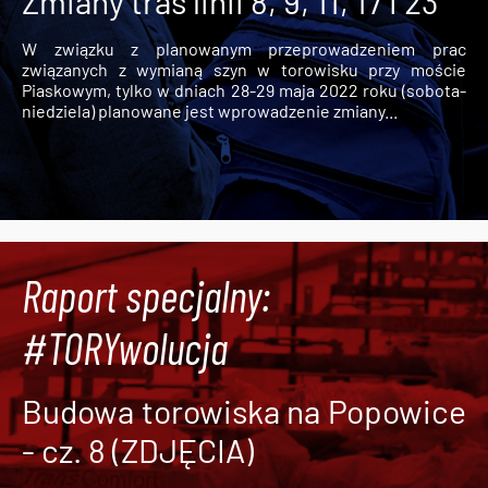
Zmiany tras linii 8, 9, 11, 17 i 23
W związku z planowanym przeprowadzeniem prac
związanych z wymianą szyn w torowisku przy moście
Piaskowym, tylko w dniach 28-29 maja 2022 roku (sobota-
niedziela) planowane jest wprowadzenie zmiany...
Raport specjalny:
#TORYwolucja
Budowa torowiska na Popowice
- cz. 8 (ZDJĘCIA)