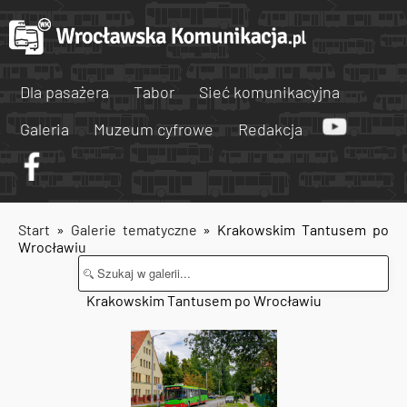
Dla pasażera
Tabor
Sieć komunikacyjna
Galeria
Muzeum cyfrowe
Redakcja
Start
»
Galerie tematyczne
» Krakowskim Tantusem po
Wrocławiu
Krakowskim Tantusem po Wrocławiu