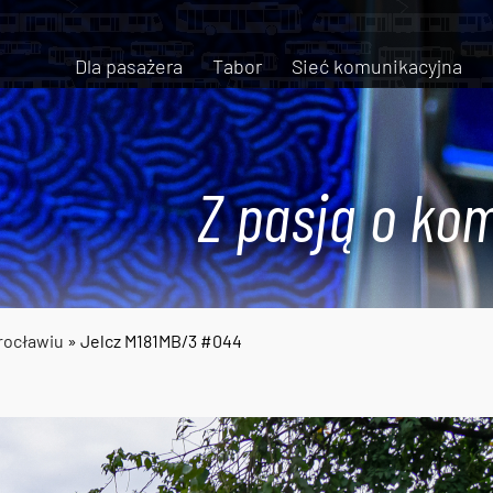
Dla pasażera
Tabor
Sieć komunikacyjna
Z pasją o kom
rocławiu
» Jelcz M181MB/3 #044