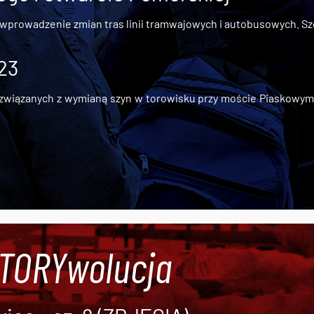
 wprowadzenie zmian tras linii tramwajowych i autobusowych. Szc
 23
iązanych z wymianą szyn w torowisku przy moście Piaskowym, t
#TORYwolucja