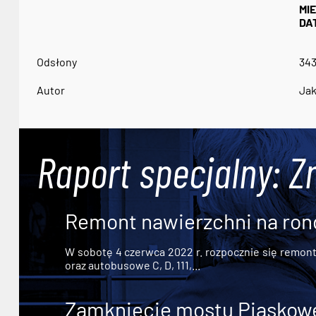
MI
DA
Odsłony
34
Autor
Jak
Raport specjalny: Z
Remont nawierzchni na ron
W sobotę 4 czerwca 2022 r. rozpocznie się remont n
oraz autobusowe C, D, 111,...
Zamknięcie mostu Piaskowe