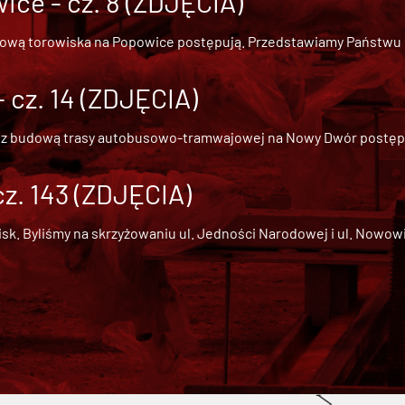
ce - cz. 8 (ZDJĘCIA)
dową torowiska na Popowice
postępują. Przedstawiamy Państwu ob
cz. 14 (ZDJĘCIA)
 z
budową trasy autobusowo-tramwajowej na Nowy Dwór
postępu
cz. 143 (ZDJĘCIA)
 Byliśmy na skrzyżowaniu ul. Jedności Narodowej i ul. Nowowiejs