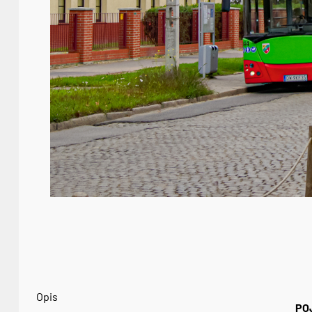
Opis
PO