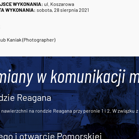
EJSCE WYKONANIA:
ul. Koszarowa
TA WYKONANIA:
sobota, 28 sierpnia 2021
3
ub Kaniak (Photographer)
miany w komunikacji m
dzie Reagana
awierzchni na rondzie Reagana przy peronie 1 i 2. W związku z t
go i otwarcie Pomorskiej