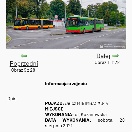
Dalej
Poprzedni
Obraz 11 z 28
Obraz 9 z 28
Informacja o zdjęciu
Opis
POJAZD:
Jelcz M181MB/3 #044
MIEJSCE
WYKONANIA:
ul. Kozanowska
DATA WYKONANIA:
sobota, 28
sierpnia 2021