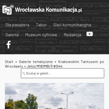
Dla pasażera
Tabor
Sieć komunikacyjna
Galeria
Muzeum cyfrowe
Redakcja
Start
»
Galerie tematyczne
»
Krakowskim Tantusem po
Wrocławiu
» Jelcz M181MB/3 #044