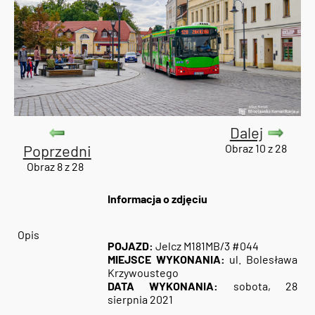
Dalej
Poprzedni
Obraz 10 z 28
Obraz 8 z 28
Informacja o zdjęciu
Opis
POJAZD:
Jelcz M181MB/3 #044
MIEJSCE WYKONANIA:
ul. Bolesława
Krzywoustego
DATA WYKONANIA:
sobota, 28
sierpnia 2021