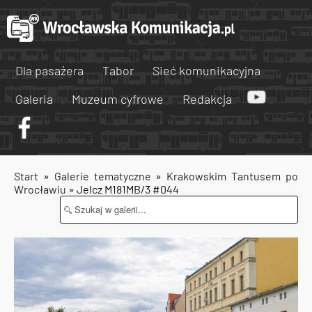
Dla pasażera
Tabor
Sieć komunikacyjna
Galeria
Muzeum cyfrowe
Redakcja
Start
»
Galerie tematyczne
»
Krakowskim Tantusem po
Wrocławiu
» Jelcz M181MB/3 #044