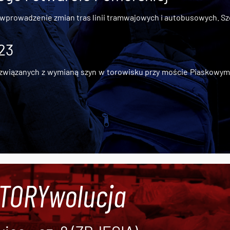
 wprowadzenie zmian tras linii tramwajowych i autobusowych. Szc
 23
iązanych z wymianą szyn w torowisku przy moście Piaskowym, t
#TORYwolucja