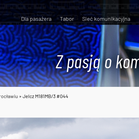
Dla pasażera
Tabor
Sieć komunikacyjna
Z pasją o kom
rocławiu
» Jelcz M181MB/3 #044