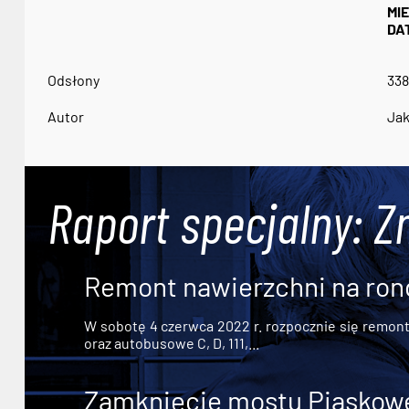
MI
DA
Odsłony
338
Autor
Jak
Raport specjalny: Z
Remont nawierzchni na ron
W sobotę 4 czerwca 2022 r. rozpocznie się remont n
oraz autobusowe C, D, 111,...
Zamknięcie mostu Piaskowe