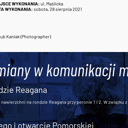
EJSCE WYKONANIA:
ul. Maślicka
TA WYKONANIA:
sobota, 28 sierpnia 2021
ub Kaniak (Photographer)
miany w komunikacji m
dzie Reagana
awierzchni na rondzie Reagana przy peronie 1 i 2. W związku z t
go i otwarcie Pomorskiej