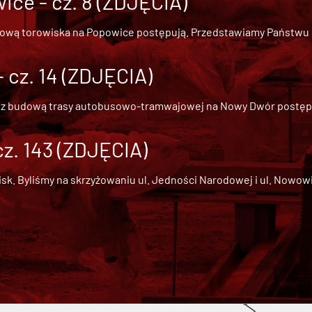
ce - cz. 8 (ZDJĘCIA)
dową torowiska na Popowice
postępują. Przedstawiamy Państwu ob
cz. 14 (ZDJĘCIA)
 z
budową trasy autobusowo-tramwajowej na Nowy Dwór
postępu
cz. 143 (ZDJĘCIA)
 Byliśmy na skrzyżowaniu ul. Jedności Narodowej i ul. Nowowiejs