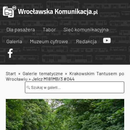
Dla pasażera
Tabor
Sieć komunikacyjna
Galeria
Muzeum cyfrowe
Redakcja
Start
»
Galerie tematyczne
»
Krakowskim Tantusem po
Wrocławiu
» Jelcz M181MB/3 #044