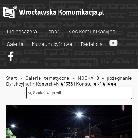
Dla pasażera
Tabor
Sieć komunikacyjna
Galeria
Muzeum cyfrowe
Redakcja
Start
»
Galerie tematyczne
»
NOCKA 8 - pożegnanie
Dyrekcyjnej
» Konstal 4N #1336 i Konstal 4N1 #1444