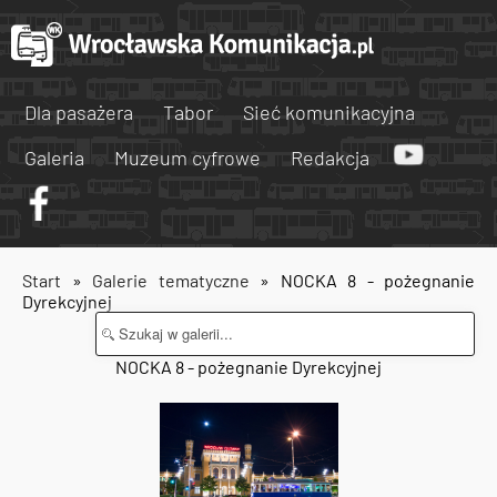
Dla pasażera
Tabor
Sieć komunikacyjna
Galeria
Muzeum cyfrowe
Redakcja
Start
»
Galerie tematyczne
» NOCKA 8 - pożegnanie
Dyrekcyjnej
NOCKA 8 - pożegnanie Dyrekcyjnej