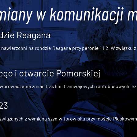
miany w komunikacji m
dzie Reagana
awierzchni na rondzie Reagana przy peronie 1 i 2. W związku z t
go i otwarcie Pomorskiej
 wprowadzenie zmian tras linii tramwajowych i autobusowych. Szc
 23
iązanych z wymianą szyn w torowisku przy moście Piaskowym, t