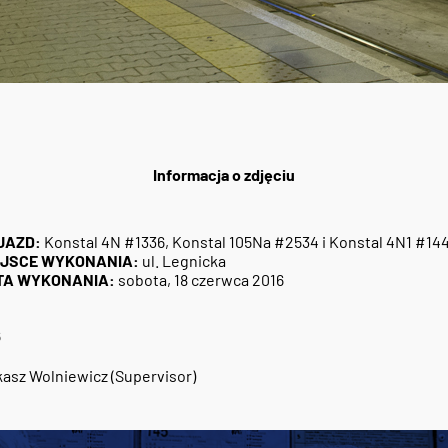
Informacja o zdjęciu
JAZD:
Konstal 4N #1336, Konstal 105Na #2534 i Konstal 4N1 #14
EJSCE WYKONANIA:
ul. Legnicka
TA WYKONANIA:
sobota, 18 czerwca 2016
6
asz Wolniewicz (Supervisor)