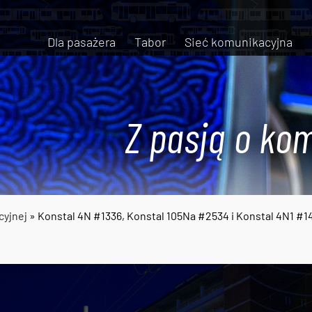
Dla pasażera
Tabor
Sieć komunikacyjna
Z pasją o kom
cyjnej
» Konstal 4N #1336, Konstal 105Na #2534 i Konstal 4N1 #1