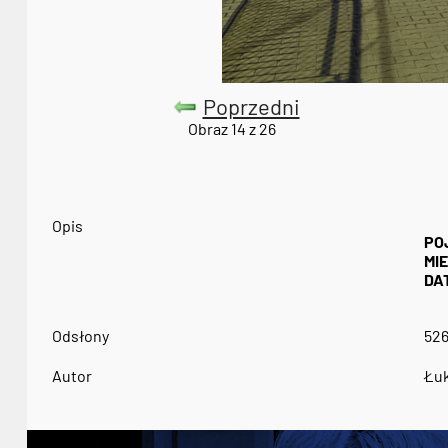
Poprzedni
Obraz 14 z 26
Opis
PO
MI
DA
Odsłony
52
Autor
Łuk