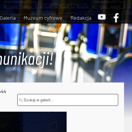
Galeria
Muzeum cyfrowe
Redakcja
unikacji!
444