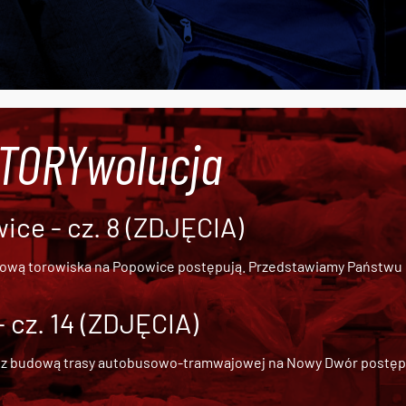
#TORYwolucja
ce - cz. 8 (ZDJĘCIA)
dową torowiska na Popowice
postępują. Przedstawiamy Państwu ob
cz. 14 (ZDJĘCIA)
 z
budową trasy autobusowo-tramwajowej na Nowy Dwór
postępu