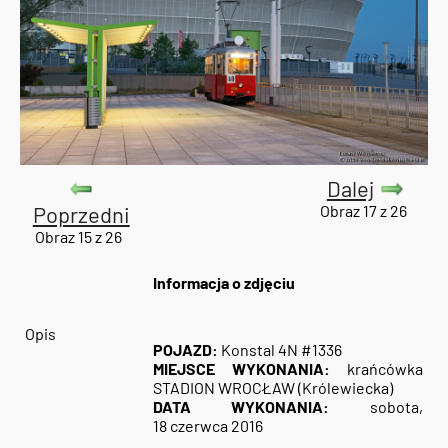
Dalej
Poprzedni
Obraz 17 z 26
Obraz 15 z 26
Informacja o zdjęciu
Opis
POJAZD:
Konstal 4N #1336
MIEJSCE WYKONANIA:
krańcówka
STADION WROCŁAW (Królewiecka)
DATA WYKONANIA:
sobota,
18 czerwca 2016