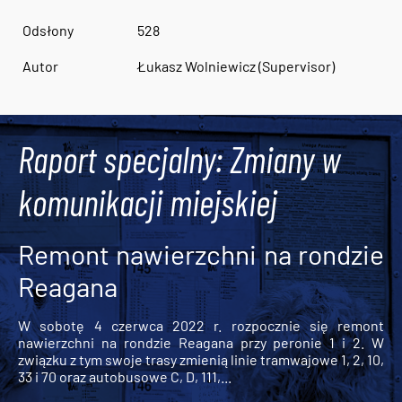
Odsłony
528
Autor
Łukasz Wolniewicz (Supervisor)
Raport specjalny: Zmiany w
komunikacji miejskiej
Remont nawierzchni na rondzie
Reagana
W sobotę 4 czerwca 2022 r. rozpocznie się remont
nawierzchni na rondzie Reagana przy peronie 1 i 2. W
związku z tym swoje trasy zmienią linie tramwajowe 1, 2, 10,
33 i 70 oraz autobusowe C, D, 111,...