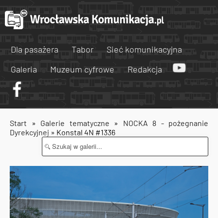
Dla pasażera
Tabor
Sieć komunikacyjna
Galeria
Muzeum cyfrowe
Redakcja
Start
»
Galerie tematyczne
»
NOCKA 8 - pożegnanie
Dyrekcyjnej
» Konstal 4N #1336