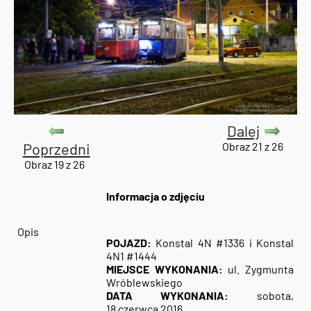
Dalej
Poprzedni
Obraz 21 z 26
Obraz 19 z 26
Informacja o zdjęciu
Opis
POJAZD:
Konstal 4N #1336 i Konstal
4N1 #1444
MIEJSCE WYKONANIA:
ul. Zygmunta
Wróblewskiego
DATA WYKONANIA:
sobota,
18 czerwca 2016