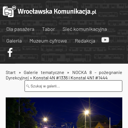
Dla pasażera
Tabor
Sieć komunikacyjna
Galeria
Muzeum cyfrowe
Redakcja
Start
»
Galerie tematyczne
»
NOCKA 8 - pożegnanie
Dyrekcyjnej
» Konstal 4N #1336 i Konstal 4N1 #1444