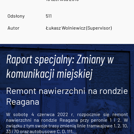
Odsłony
511
Autor
Łukasz Wolniewicz (Supervisor)
Raport specjalny: Zmiany w
komunikacji miejskiej
Remont nawierzchni na rondzie
Reagana
W sobotę 4 czerwca 2022 r. rozpocznie się remont
nawierzchni na rondzie Reagana przy peronie 1 i 2. W
związku z tym swoje trasy zmienią linie tramwajowe 1, 2, 10,
33 i 70 oraz autobusowe C, D, 111,...