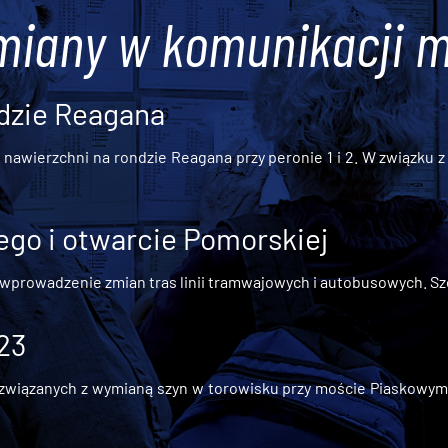
miany w komunikacji m
dzie Reagana
awierzchni na rondzie Reagana przy peronie 1 i 2. W związku z t
go i otwarcie Pomorskiej
 wprowadzenie zmian tras linii tramwajowych i autobusowych. Szc
 23
iązanych z wymianą szyn w torowisku przy moście Piaskowym, t