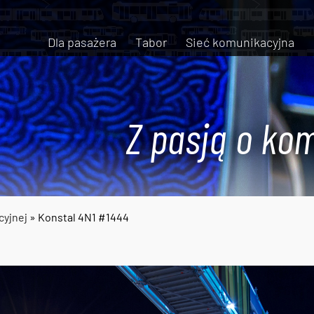
Dla pasażera
Tabor
Sieć komunikacyjna
Z pasją o kom
cyjnej
» Konstal 4N1 #1444