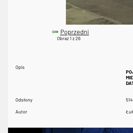
Poprzedni
Obraz 1 z 26
Opis
PO
MI
DA
Odsłony
514
Autor
Łuk