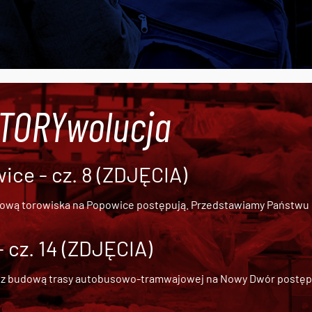
#TORYwolucja
ce - cz. 8 (ZDJĘCIA)
dową torowiska na Popowice
postępują. Przedstawiamy Państwu ob
cz. 14 (ZDJĘCIA)
 z
budową trasy autobusowo-tramwajowej na Nowy Dwór
postępu