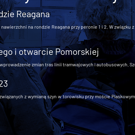
dzie Reagana
awierzchni na rondzie Reagana przy peronie 1 i 2. W związku z t
go i otwarcie Pomorskiej
 wprowadzenie zmian tras linii tramwajowych i autobusowych. Szc
 23
iązanych z wymianą szyn w torowisku przy moście Piaskowym, t