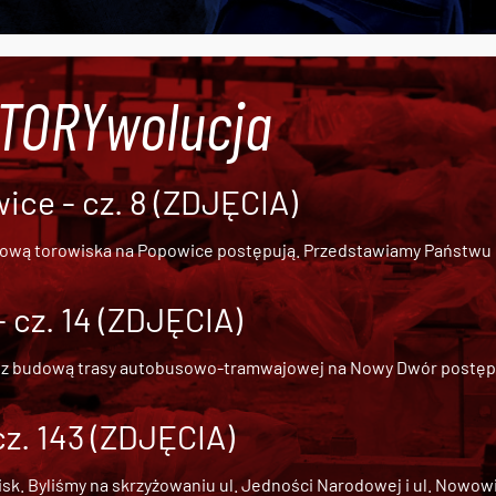
#TORYwolucja
ce - cz. 8 (ZDJĘCIA)
dową torowiska na Popowice
postępują. Przedstawiamy Państwu ob
cz. 14 (ZDJĘCIA)
 z
budową trasy autobusowo-tramwajowej na Nowy Dwór
postępu
cz. 143 (ZDJĘCIA)
 Byliśmy na skrzyżowaniu ul. Jedności Narodowej i ul. Nowowiejs