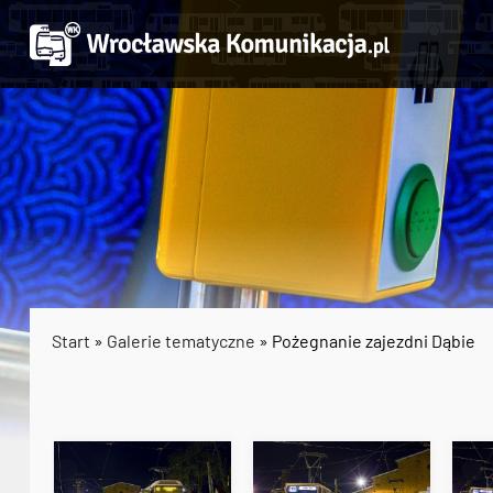
Start
»
Galerie tematyczne
» Pożegnanie zajezdni Dąbie