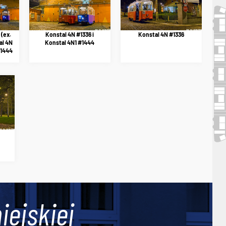
(ex.
Konstal 4N #1336 i
Konstal 4N #1336
al 4N
Konstal 4N1 #1444
#1444
iejskiej