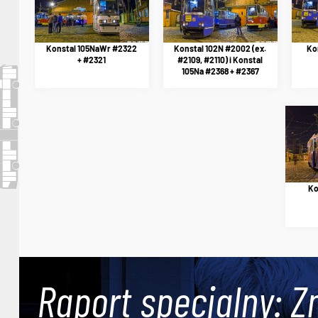
Konstal 105NaWr #2322
Konstal 102N #2002 (ex.
Ko
+ #2321
#2109, #2110) i Konstal
105Na #2368 + #2367
Ko
Raport specjalny: Z