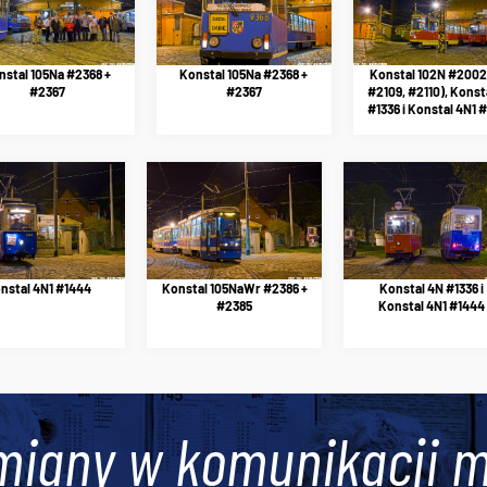
nstal 105Na #2368 +
Konstal 105Na #2368 +
Konstal 102N #2002 
#2367
#2367
#2109, #2110), Konst
#1336 i Konstal 4N1 
nstal 4N1 #1444
Konstal 105NaWr #2386 +
Konstal 4N #1336 i
#2385
Konstal 4N1 #1444
miany w komunikacji m