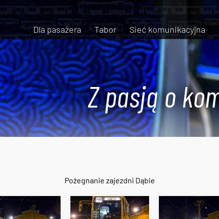
Dla pasażera
Tabor
Sieć komunikacyjna
Z pasją o kom
Pożegnanie zajezdni Dąbie