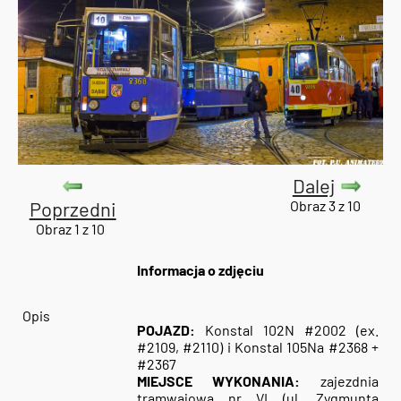
Dalej
Poprzedni
Obraz 3 z 10
Obraz 1 z 10
Informacja o zdjęciu
Opis
POJAZD:
Konstal 102N #2002 (ex.
#2109, #2110) i Konstal 105Na #2368 +
#2367
MIEJSCE WYKONANIA:
zajezdnia
tramwajowa nr VI (ul. Zygmunta