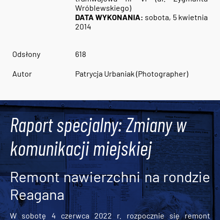
Wróblewskiego)
DATA WYKONANIA:
sobota, 5 kwietnia
2014
Odsłony
618
Autor
Patrycja Urbaniak (Photographer)
Raport specjalny: Zmiany w
komunikacji miejskiej
Remont nawierzchni na rondzie
Reagana
W sobotę 4 czerwca 2022 r. rozpocznie się remont