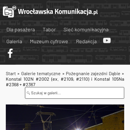
Dla pasażera
Tabor
Sieć komunikacyjna
Galeria
Muzeum cyfrowe
Redakcja
Start
»
Galerie tematyczne
»
Pożegnanie zajezdni Dąbie
»
Konstal 102N #2002 (ex. #2109, #2110) i Konstal 105Na
#2368 + #2367