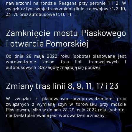
nawierzchni na rondzie Reagana przy peronie 1 i 2. W
związku z tym swoje trasy zmienią linie tramwajowe 1, 2, 10,
33 i 70 oraz autobusowe C, D, 111,...
Zamknięcie mostu Piaskowego
i otwarcie Pomorskiej
Od dnia 28 maja 2022 roku (sobota) planowane jest
wprowadzenie zmian tras linii tramwajowych i
autobusowych. Szczegóły znajdują się poniżej.
Zmiany tras linii 8, 9, 11, 17 i 23
W związku z planowanym przeprowadzeniem prac
związanych z wymianą szyn w torowisku przy moście
Piaskowym, tylko w dniach 28-29 maja 2022 roku (sobota-
niedziela) planowane jest wprowadzenie zmiany...