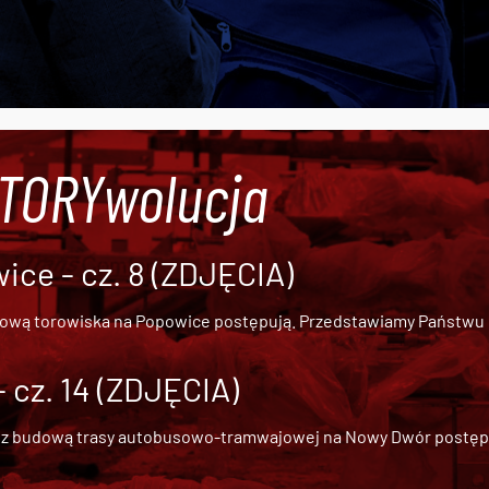
#TORYwolucja
ce - cz. 8 (ZDJĘCIA)
dową torowiska na Popowice
postępują. Przedstawiamy Państwu ob
cz. 14 (ZDJĘCIA)
 z
budową trasy autobusowo-tramwajowej na Nowy Dwór
postępu