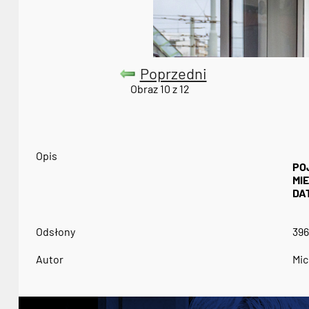
Poprzedni
Obraz 10 z 12
Opis
PO
MI
DA
Odsłony
396
Autor
Mic