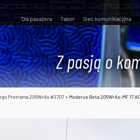
Dla pasażera
Tabor
Sieć komunikacyjna
Z pasją o kom
ego Protrama 205WrAs #2707
» Moderus Beta 205WrAs-MF 17 A