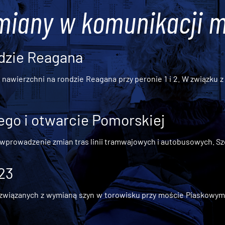
miany w komunikacji m
dzie Reagana
awierzchni na rondzie Reagana przy peronie 1 i 2. W związku z t
go i otwarcie Pomorskiej
 wprowadzenie zmian tras linii tramwajowych i autobusowych. Szc
 23
iązanych z wymianą szyn w torowisku przy moście Piaskowym, t