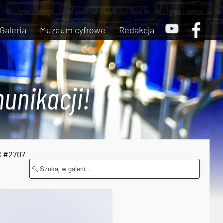
Galeria
Muzeum cyfrowe
Redakcja
unikacji!
C #2707