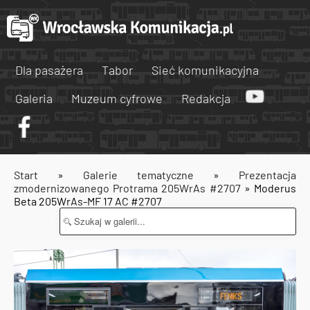
Dla pasażera
Tabor
Sieć komunikacyjna
Galeria
Muzeum cyfrowe
Redakcja
Start
»
Galerie tematyczne
»
Prezentacja
zmodernizowanego Protrama 205WrAs #2707
» Moderus
Beta 205WrAs-MF 17 AC #2707