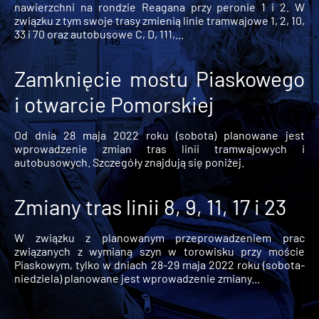
nawierzchni na rondzie Reagana przy peronie 1 i 2. W
związku z tym swoje trasy zmienią linie tramwajowe 1, 2, 10,
33 i 70 oraz autobusowe C, D, 111,...
Zamknięcie mostu Piaskowego
i otwarcie Pomorskiej
Od dnia 28 maja 2022 roku (sobota) planowane jest
wprowadzenie zmian tras linii tramwajowych i
autobusowych. Szczegóły znajdują się poniżej.
Zmiany tras linii 8, 9, 11, 17 i 23
W związku z planowanym przeprowadzeniem prac
związanych z wymianą szyn w torowisku przy moście
Piaskowym, tylko w dniach 28-29 maja 2022 roku (sobota-
niedziela) planowane jest wprowadzenie zmiany...