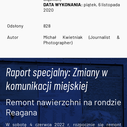
DATA WYKONANIA:
piątek, 6 listopada
2020
Odsłony
828
Autor
Michał Kwietniak (Journalist &
Photographer)
Raport specjalny: Zmiany w
komunikacji miejskiej
Remont nawierzchni na rondzie
Reagana
W sobotę 4 czerwca 2022 r. rozpocznie się remont