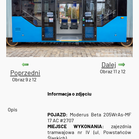
Dalej
Poprzedni
Obraz 11 z 12
Obraz 9 z 12
Informacja o zdjęciu
Opis
POJAZD:
Moderus Beta 205WrAs-MF
17 AC #2707
MIEJSCE WYKONANIA:
zajezdnia
tramwajowa nr IV (ul. Powstańców
Śląskich)