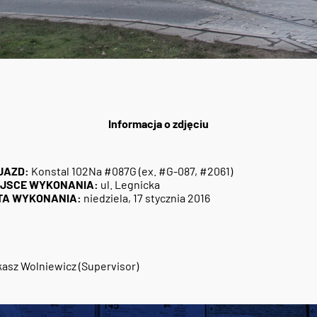
Informacja o zdjęciu
JAZD:
Konstal 102Na #087G (ex. #G-087, #2061)
EJSCE WYKONANIA:
ul. Legnicka
TA WYKONANIA:
niedziela, 17 stycznia 2016
asz Wolniewicz (Supervisor)