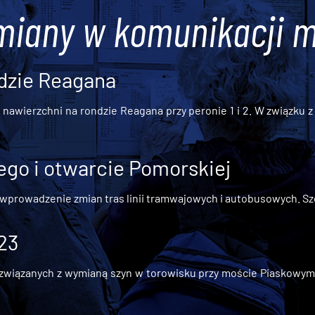
miany w komunikacji m
dzie Reagana
awierzchni na rondzie Reagana przy peronie 1 i 2. W związku z t
go i otwarcie Pomorskiej
 wprowadzenie zmian tras linii tramwajowych i autobusowych. Szc
 23
iązanych z wymianą szyn w torowisku przy moście Piaskowym, t