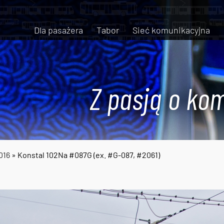
Dla pasażera
Tabor
Sieć komunikacyjna
Z pasją o kom
016
» Konstal 102Na #087G (ex. #G-087, #2061)