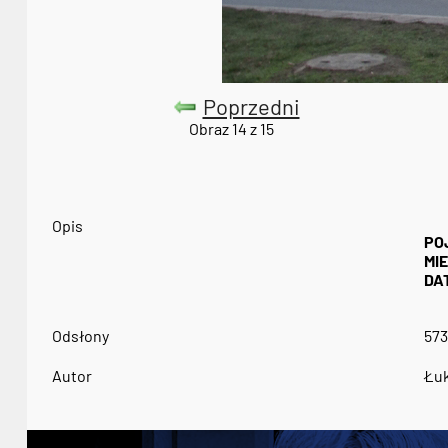
Poprzedni
Obraz 14 z 15
Opis
PO
MI
DA
Odsłony
573
Autor
Łuk