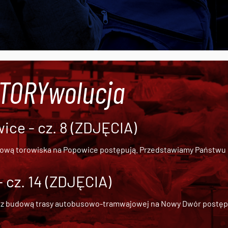
#TORYwolucja
ce - cz. 8 (ZDJĘCIA)
dową torowiska na Popowice
postępują. Przedstawiamy Państwu ob
cz. 14 (ZDJĘCIA)
 z
budową trasy autobusowo-tramwajowej na Nowy Dwór
postępu