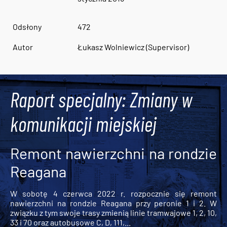
Odsłony
472
Autor
Łukasz Wolniewicz (Supervisor)
Raport specjalny: Zmiany w
komunikacji miejskiej
Remont nawierzchni na rondzie
Reagana
W sobotę 4 czerwca 2022 r. rozpocznie się remont
nawierzchni na rondzie Reagana przy peronie 1 i 2. W
związku z tym swoje trasy zmienią linie tramwajowe 1, 2, 10,
33 i 70 oraz autobusowe C, D, 111,...