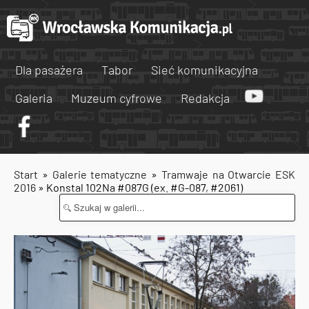
Dla pasażera
Tabor
Sieć komunikacyjna
Galeria
Muzeum cyfrowe
Redakcja
Start
»
Galerie tematyczne
»
Tramwaje na Otwarcie ESK
2016
» Konstal 102Na #087G (ex. #G-087, #2061)