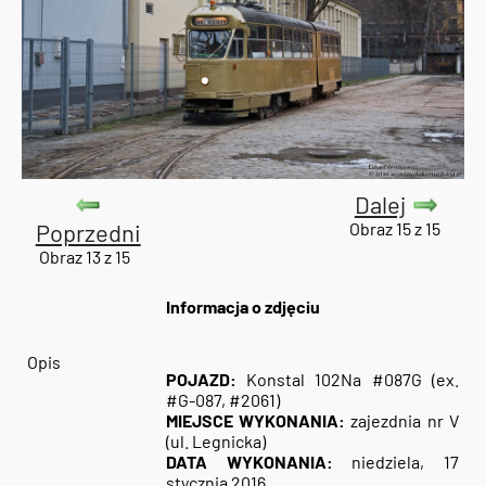
Dalej
Poprzedni
Obraz 15 z 15
Obraz 13 z 15
Informacja o zdjęciu
Opis
POJAZD:
Konstal 102Na #087G (ex.
#G-087, #2061)
MIEJSCE WYKONANIA:
zajezdnia nr V
(ul. Legnicka)
DATA WYKONANIA:
niedziela, 17
stycznia 2016