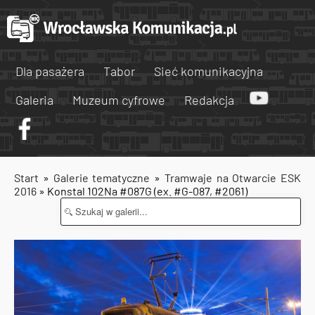
Dla pasażera
Tabor
Sieć komunikacyjna
Galeria
Muzeum cyfrowe
Redakcja
Start
»
Galerie tematyczne
»
Tramwaje na Otwarcie ESK
2016
» Konstal 102Na #087G (ex. #G-087, #2061)