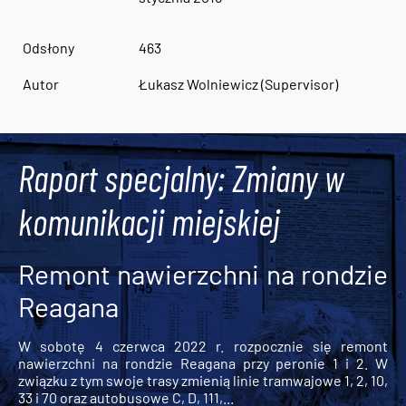
Odsłony
463
Autor
Łukasz Wolniewicz (Supervisor)
Raport specjalny: Zmiany w
komunikacji miejskiej
Remont nawierzchni na rondzie
Reagana
W sobotę 4 czerwca 2022 r. rozpocznie się remont
nawierzchni na rondzie Reagana przy peronie 1 i 2. W
związku z tym swoje trasy zmienią linie tramwajowe 1, 2, 10,
33 i 70 oraz autobusowe C, D, 111,...