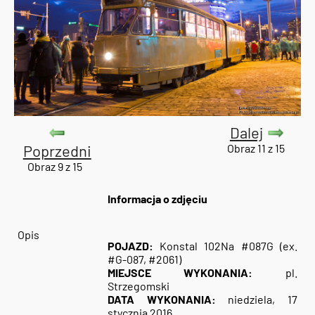
Dalej
Poprzedni
Obraz 11 z 15
Obraz 9 z 15
Informacja o zdjęciu
Opis
POJAZD:
Konstal 102Na #087G (ex.
#G-087, #2061)
MIEJSCE WYKONANIA:
pl.
Strzegomski
DATA WYKONANIA:
niedziela, 17
stycznia 2016