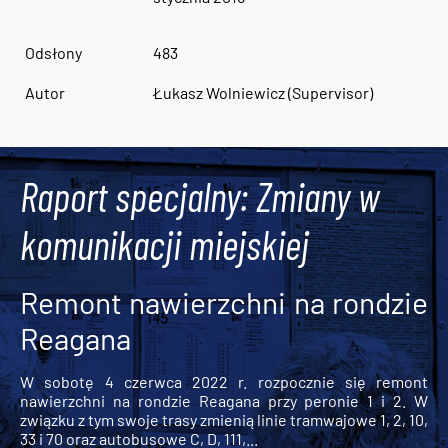
Odsłony
483
Autor
Łukasz Wolniewicz (Supervisor)
Raport specjalny: Zmiany w
komunikacji miejskiej
Remont nawierzchni na rondzie
Reagana
W sobotę 4 czerwca 2022 r. rozpocznie się remont
nawierzchni na rondzie Reagana przy peronie 1 i 2. W
związku z tym swoje trasy zmienią linie tramwajowe 1, 2, 10,
33 i 70 oraz autobusowe C, D, 111,...