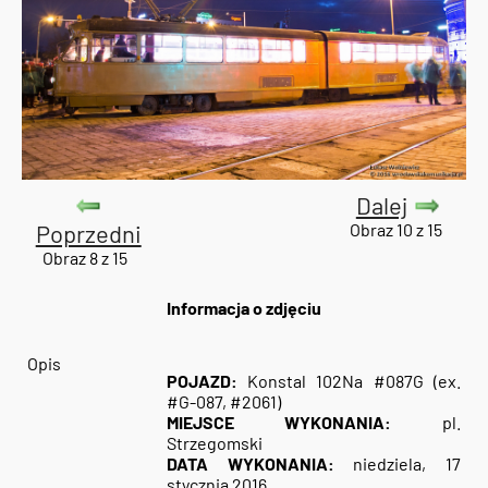
Dalej
Poprzedni
Obraz 10 z 15
Obraz 8 z 15
Informacja o zdjęciu
Opis
POJAZD:
Konstal 102Na #087G (ex.
#G-087, #2061)
MIEJSCE WYKONANIA:
pl.
Strzegomski
DATA WYKONANIA:
niedziela, 17
stycznia 2016