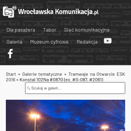
Dla pasażera
Tabor
Sieć komunikacyjna
Galeria
Muzeum cyfrowe
Redakcja
Start
»
Galerie tematyczne
»
Tramwaje na Otwarcie ESK
2016
» Konstal 102Na #087G (ex. #G-087, #2061)