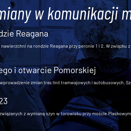
miany w komunikacji m
dzie Reagana
awierzchni na rondzie Reagana przy peronie 1 i 2. W związku z t
go i otwarcie Pomorskiej
 wprowadzenie zmian tras linii tramwajowych i autobusowych. Szc
 23
iązanych z wymianą szyn w torowisku przy moście Piaskowym, t