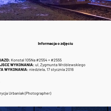
Informacja o zdjęciu
JAZD:
Konstal 105Na #2554 + #2555
EJSCE WYKONANIA:
ul. Zygmunta Wróblewskiego
TA WYKONANIA:
niedziela, 17 stycznia 2016
7
rycja Urbaniak (Photographer)