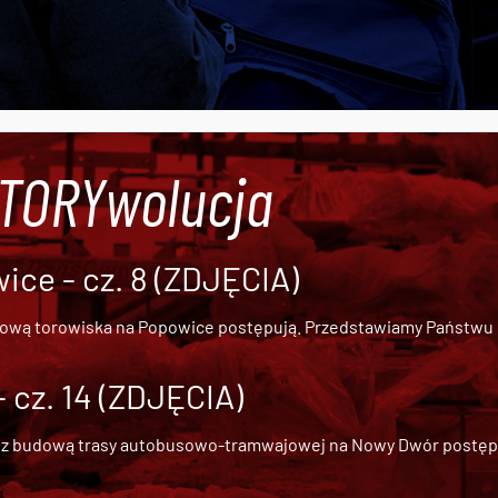
#TORYwolucja
ce - cz. 8 (ZDJĘCIA)
dową torowiska na Popowice
postępują. Przedstawiamy Państwu ob
cz. 14 (ZDJĘCIA)
 z
budową trasy autobusowo-tramwajowej na Nowy Dwór
postępu