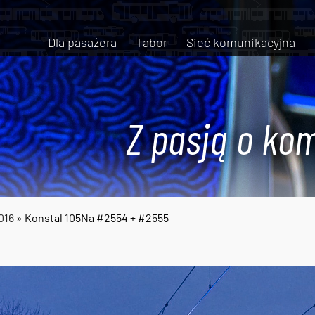
Dla pasażera
Tabor
Sieć komunikacyjna
Z pasją o kom
016
» Konstal 105Na #2554 + #2555