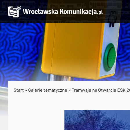
Start
»
Galerie tematyczne
»
Tramwaje na Otwarcie ESK 2