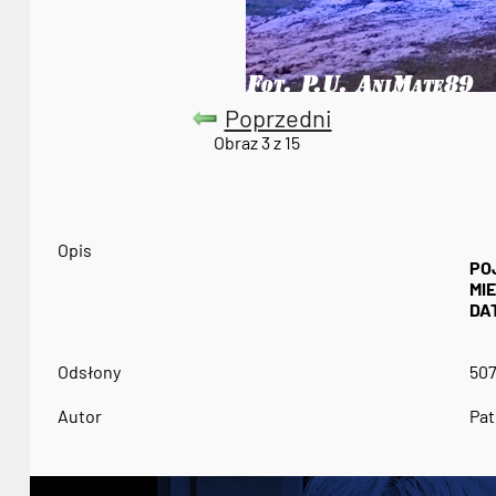
Poprzedni
Obraz 3 z 15
Opis
PO
MI
DA
Odsłony
50
Autor
Pat