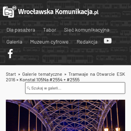
Dla pasażera
Tabor
Sieć komunikacyjna
Galeria
Muzeum cyfrowe
Redakcja
Start
»
Galerie tematyczne
»
Tramwaje na Otwarcie ESK
2016
» Konstal 105Na #2554 + #2555