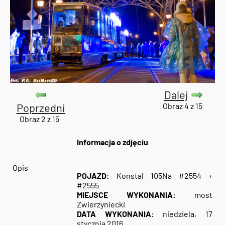
Dalej
Poprzedni
Obraz 4 z 15
Obraz 2 z 15
Informacja o zdjęciu
Opis
POJAZD:
Konstal 105Na #2554 +
#2555
MIEJSCE WYKONANIA:
most
Zwierzyniecki
DATA WYKONANIA:
niedziela, 17
stycznia 2016