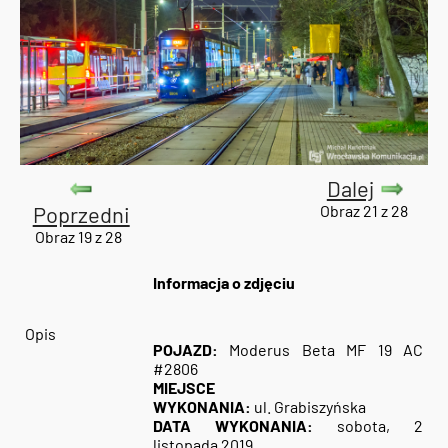
Dalej
Poprzedni
Obraz 21 z 28
Obraz 19 z 28
Informacja o zdjęciu
Opis
POJAZD:
Moderus Beta MF 19 AC
#2806
MIEJSCE
WYKONANIA:
ul. Grabiszyńska
DATA WYKONANIA:
sobota, 2
listopada 2019