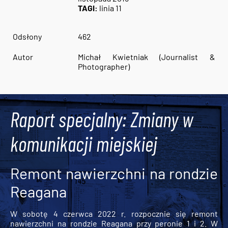
TAGI:
linia 11
Odsłony
462
Autor
Michał Kwietniak (Journalist &
Photographer)
Raport specjalny: Zmiany w
komunikacji miejskiej
Remont nawierzchni na rondzie
Reagana
W sobotę 4 czerwca 2022 r. rozpocznie się remont
nawierzchni na rondzie Reagana przy peronie 1 i 2. W