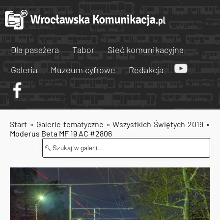
Dla pasażera
Tabor
Sieć komunikacyjna
Galeria
Muzeum cyfrowe
Redakcja
Start
»
Galerie tematyczne
»
Wszystkich Świętych 2019
»
Moderus Beta MF 19 AC #2806