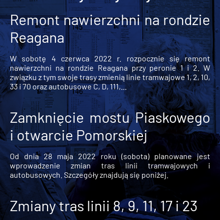
Remont nawierzchni na rondzie
Reagana
W sobotę 4 czerwca 2022 r. rozpocznie się remont
nawierzchni na rondzie Reagana przy peronie 1 i 2. W
związku z tym swoje trasy zmienią linie tramwajowe 1, 2, 10,
33 i 70 oraz autobusowe C, D, 111,...
Zamknięcie mostu Piaskowego
i otwarcie Pomorskiej
Od dnia 28 maja 2022 roku (sobota) planowane jest
wprowadzenie zmian tras linii tramwajowych i
autobusowych. Szczegóły znajdują się poniżej.
Zmiany tras linii 8, 9, 11, 17 i 23