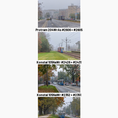
Protram 204WrAs #2606 + #2605
Konstal 105NaWr #2426 + #2431
Konstal 105NaWr #2352 + #2351