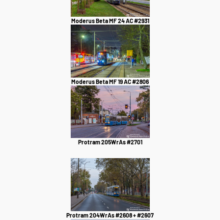
Moderus Beta MF 24 AC #2931
Moderus Beta MF 19 AC #2806
Protram 205WrAs #2701
Protram 204WrAs #2608 + #2607