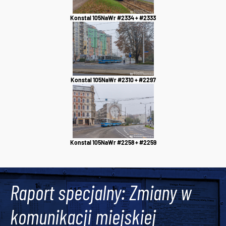
Konstal 105NaWr #2334 + #2333
Konstal 105NaWr #2310 + #2297
Konstal 105NaWr #2258 + #2259
Raport specjalny: Zmiany w
komunikacji miejskiej