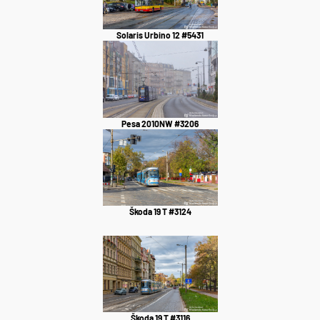
Solaris Urbino 12 #5431
Pesa 2010NW #3206
Škoda 19 T #3124
Škoda 19 T #3116